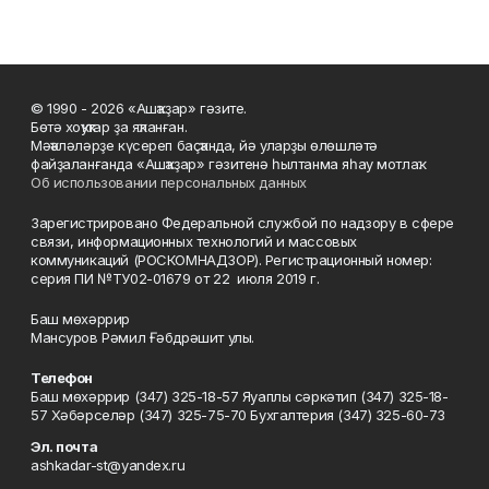
© 1990 - 2026 «Ашҡаҙар» гәзите.
Бөтә хоҡуҡтар ҙа яҡланған.
Мәҡәләләрҙе күсереп баҫҡанда, йә уларҙы өлөшләтә
файҙаланғанда «Ашҡаҙар» гәзитенә һылтанма яһау мотлаҡ.
Об использовании персональных данных
Зарегистрировано Федеральной службой по надзору в сфере
связи, информационных технологий и массовых
коммуникаций (РОСКОМНАДЗОР). Регистрационный номер:
серия ПИ №ТУ02-01679 от 22 июля 2019 г.
Баш мөхәррир
Мансуров Рәмил Ғәбдрәшит улы.
Телефон
Баш мөхәррир (347) 325-18-57 Яуаплы сәркәтип (347) 325-18-
57 Хәбәрселәр (347) 325-75-70 Бухгалтерия (347) 325-60-73
Эл. почта
ashkadar-st@yandex.ru