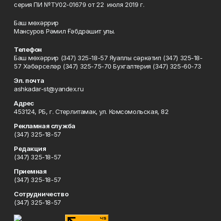
серия ПИ №ТУ02-01679 от 22 июля 2019 г.
Баш мөхәррир
Мансуров Рәмил Ғәбдрәшит улы.
Телефон
Баш мөхәррир (347) 325-18-57 Яуаплы сәркәтип (347) 325-18-
57 Хәбәрселәр (347) 325-75-70 Бухгалтерия (347) 325-60-73
Эл. почта
ashkadar-st@yandex.ru
Адрес
453124, РБ, г. Стерлитамак, ул. Комсомольская, 82
Рекламная служба
(347) 325-18-57
Редакция
(347) 325-18-57
Приемная
(347) 325-18-57
Сотрудничество
(347) 325-18-57