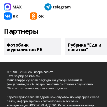
Партнеры
Фотобанк
Рубрика "Еда и
журналистов РБ
напитки"
© 1990 - 2026 «Ашҡаҙар» гәзите.
Бөтә хоҡуҡтар ҙа яҡланған.
Мәҡәләләрҙе күсереп баҫҡанда, йә уларҙы өлөшләтә
файҙаланғанда «Ашҡаҙар» гәзитенә һылтанма яһау мотлаҡ.
Об использовании персональных данных
Зарегистрировано Федеральной службой по надзору в сфере
связи, информационных технологий и массовых
коммуникаций (РОСКОМНАДЗОР). Регистрационный номер: