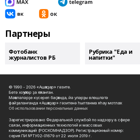
Партнеры
Фотобанк
Рубрика "Еда и
журналистов РБ
напитки"
© 1990 - 2026 «Ашҡаҙар» гәзите.
Бөтә хоҡуҡтар ҙа яҡланған.
Мәҡәләләрҙе күсереп баҫҡанда, йә уларҙы өлөшләтә
файҙаланғанда «Ашҡаҙар» гәзитенә һылтанма яһау мотлаҡ.
Об использовании персональных данных
Зарегистрировано Федеральной службой по надзору в сфере
связи, информационных технологий и массовых
коммуникаций (РОСКОМНАДЗОР). Регистрационный номер:
серия ПИ №ТУ02-01679 от 22 июля 2019 г.