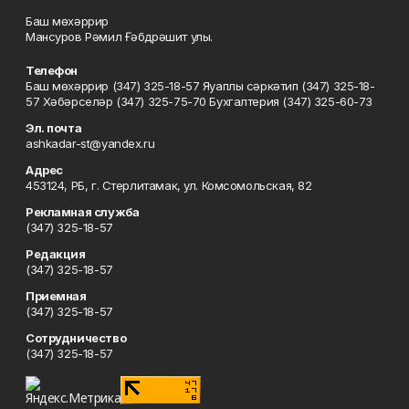
Баш мөхәррир
Мансуров Рәмил Ғәбдрәшит улы.
Телефон
Баш мөхәррир (347) 325-18-57 Яуаплы сәркәтип (347) 325-18-
57 Хәбәрселәр (347) 325-75-70 Бухгалтерия (347) 325-60-73
Эл. почта
ashkadar-st@yandex.ru
Адрес
453124, РБ, г. Стерлитамак, ул. Комсомольская, 82
Рекламная служба
(347) 325-18-57
Редакция
(347) 325-18-57
Приемная
(347) 325-18-57
Сотрудничество
(347) 325-18-57