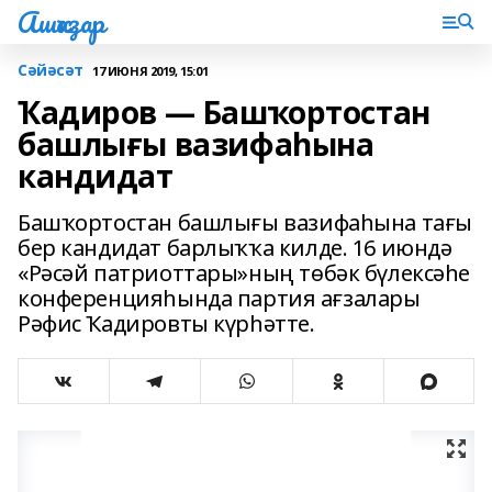
Ашҡаҙар
Сәйәсәт
17 ИЮНЯ 2019, 15:01
Ҡадиров — Башҡортостан
башлығы вазифаһына
кандидат
Башҡортостан башлығы вазифаһына тағы
бер кандидат барлыҡҡа килде. 16 июндә
«Рәсәй патриоттары»ның төбәк бүлексәһе
конференцияһында партия ағзалары
Рәфис Ҡадировты күрһәтте.