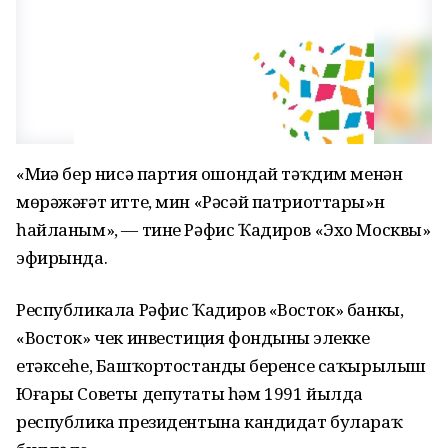
«Миңә бер нисә партия ошондай тәҡдим менән
мөрәжәғәт итте, мин «Рәсәй патриоттары»н
һайланым», — тине Рәфис Ҡадиров «Эхо Москвы»
эфирында.
Республикала Рәфис Ҡадиров «Восток» банкы,
«Восток» чек инвестиция фондының элекке
етәксеһе, Башҡортостандың беренсе саҡырылыш
Юғары Советы депутаты һәм 1991 йылда
республика президентына кандидат булараҡ