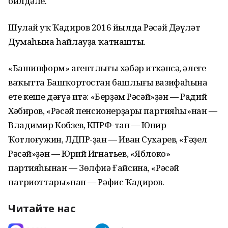
билдәле.
Шулай уҡ Ҡадиров 2016 йылда Рәсәй Дәүләт
Думаһына һайлауҙа ҡатнашты.
«Башинформ» агентлығы хәбәр иткәнсә, әлеге
ваҡытта Башҡортостан башлығы вазифаһына
ете кеше дәғүә итә: «Берҙәм Рәсәй»ҙән — Радий
Хәбиров, «Рәсәй пенсионерҙары партияһы»нан —
Владимир Кобзев, КПРФ-тан — Юнир
Ҡотлоғужин, ЛДПР-ҙан — Иван Сухарев, «Ғәҙел
Рәсәй»ҙән — Юрий Игнатьев, «Яблоко»
партияһынан — Зөлфиә Ғайсина, «Рәсәй
патриоттары»нан — Рәфис Ҡадиров.
Читайте нас