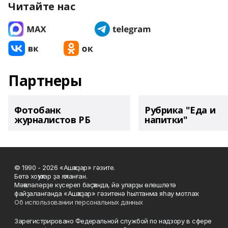
Читайте нас
Партнеры
Фотобанк
Рубрика "Еда и
журналистов РБ
напитки"
© 1990 - 2026 «Ашҡаҙар» гәзите.
Бөтә хоҡуҡтар ҙа яҡланған.
Мәҡәләләрҙе күсереп баҫҡанда, йә уларҙы өлөшләтә
файҙаланғанда «Ашҡаҙар» гәзитенә һылтанма яһау мотлаҡ.
Об использовании персональных данных
Зарегистрировано Федеральной службой по надзору в сфере