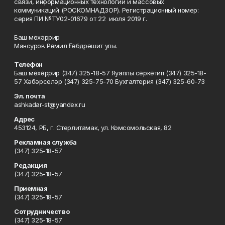
связи, информационных технологий и массовых
коммуникаций (РОСКОМНАДЗОР). Регистрационный номер:
серия ПИ №ТУ02-01679 от 22 июля 2019 г.
Баш мөхәррир
Мансуров Рәмил Ғәбдрәшит улы.
Телефон
Баш мөхәррир (347) 325-18-57 Яуаплы сәркәтип (347) 325-18-
57 Хәбәрселәр (347) 325-75-70 Бухгалтерия (347) 325-60-73
Эл. почта
ashkadar-st@yandex.ru
Адрес
453124, РБ, г. Стерлитамак, ул. Комсомольская, 82
Рекламная служба
(347) 325-18-57
Редакция
(347) 325-18-57
Приемная
(347) 325-18-57
Сотрудничество
(347) 325-18-57