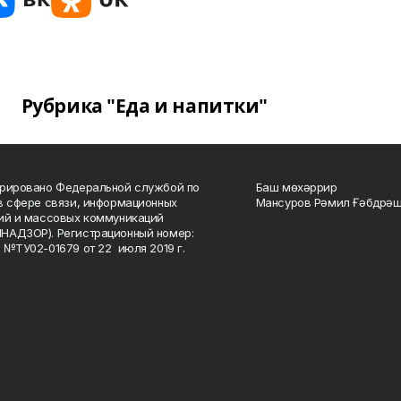
Рубрика "Еда и напитки"
рировано Федеральной службой по
Баш мөхәррир
в сфере связи, информационных
Мансуров Рәмил Ғәбдрәш
ий и массовых коммуникаций
НАДЗОР). Регистрационный номер:
 №ТУ02-01679 от 22 июля 2019 г.