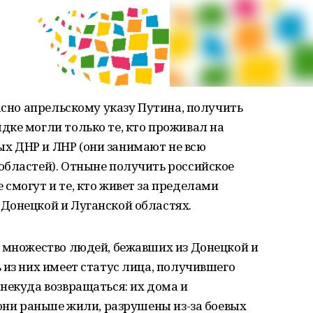
асно апрельскому указу Путина, получить
ке могли только те, кто проживал на
х ДНР и ЛНР (они занимают не всю
областей). Отныне получить российское
смогут и те, кто живет за пределами
Донецкой и Луганской областях.
т множество людей, бежавших из Донецкой и
 из них имеет статус лица, получившего
некуда возвращаться: их дома и
 они раньше жили, разрушены из-за боевых