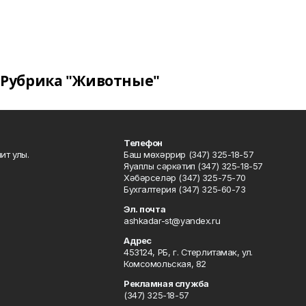
Рубрика "Животные"
Телефон
ит улы.
Баш мөхәррир (347) 325-18-57
Яуаплы сәркәтип (347) 325-18-57
Хәбәрселәр (347) 325-75-70
Бухгалтерия (347) 325-60-73
Эл. почта
ashkadar-st@yandex.ru
Адрес
453124, РБ, г. Стерлитамак, ул.
Комсомольская, 82
Рекламная служба
(347) 325-18-57