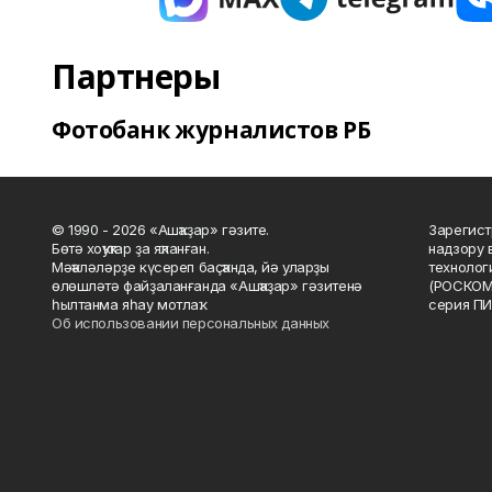
Партнеры
Фотобанк журналистов РБ
© 1990 - 2026 «Ашҡаҙар» гәзите.
Зарегист
Бөтә хоҡуҡтар ҙа яҡланған.
надзору 
Мәҡәләләрҙе күсереп баҫҡанда, йә уларҙы
технолог
өлөшләтә файҙаланғанда «Ашҡаҙар» гәзитенә
(РОСКОМ
һылтанма яһау мотлаҡ.
серия ПИ
Об использовании персональных данных