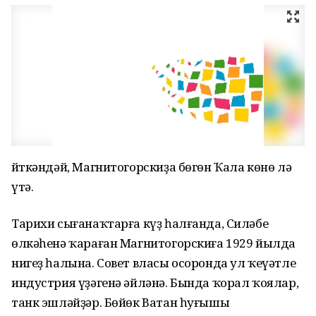
Әйткәндәй, Магнитогорскиҙа бөгөн Ҡала көнө лә
үтә.
Тарихи сығанаҡтарға күҙ һалғанда, Силәбе
өлкәһенә ҡараған Магнитогорскиға 1929 йылда
нигеҙ һалына. Совет власы осоронда ул ҡеүәтле
индустрия үҙәгенә әйләнә. Бында ҡорал ҡоялар,
танк эшләйҙәр. Бөйөк Ватан һуғышы