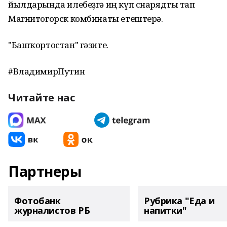
йылдарында илебеҙгә иң күп снарядты тап
Магнитогорск комбинаты етештерә.
"Башҡортостан" гәзите.
#ВладимирПутин
Читайте нас
Партнеры
Фотобанк
Рубрика "Еда и
журналистов РБ
напитки"