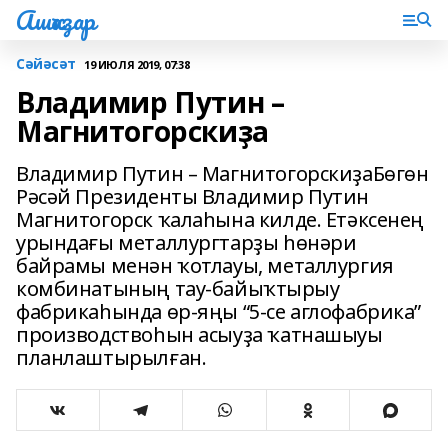
Ашҡаҙар
Сәйәсәт
19 ИЮЛЯ 2019, 07:38
Владимир Путин –
Магнитогорскиҙа
Владимир Путин – МагнитогорскиҙаБөгөн
Рәсәй Президенты Владимир Путин
Магнитогорск ҡалаһына килде. Етәксенең
урындағы металлургтарҙы һөнәри
байрамы менән ҡотлауы, металлургия
комбинатының тау-байыҡтырыу
фабрикаһында өр-яңы “5-се аглофабрика”
производствоһын асыуҙа ҡатнашыуы
планлаштырылған.