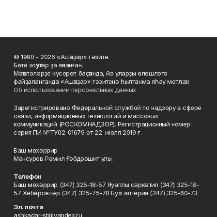
© 1990 - 2026 «Ашҡаҙар» гәзите.
Бөтә хоҡуҡтар ҙа яҡланған.
Мәҡәләләрҙе күсереп баҫҡанда, йә уларҙы өлөшләтә
файҙаланғанда «Ашҡаҙар» гәзитенә һылтанма яһау мотлаҡ.
Об использовании персональных данных
Зарегистрировано Федеральной службой по надзору в сфере
связи, информационных технологий и массовых
коммуникаций (РОСКОМНАДЗОР). Регистрационный номер:
серия ПИ №ТУ02-01679 от 22 июля 2019 г.
Баш мөхәррир
Мансуров Рәмил Ғәбдрәшит улы.
Телефон
Баш мөхәррир (347) 325-18-57 Яуаплы сәркәтип (347) 325-18-
57 Хәбәрселәр (347) 325-75-70 Бухгалтерия (347) 325-60-73
Эл. почта
ashkadar-st@yandex.ru