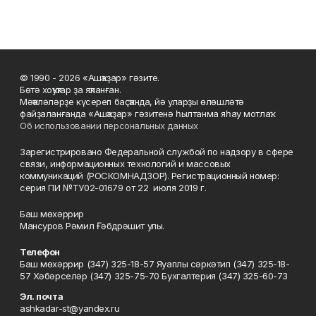
© 1990 - 2026 «Ашҡаҙар» гәзите.
Бөтә хоҡуҡтар ҙа яҡланған.
Мәҡәләләрҙе күсереп баҫҡанда, йә уларҙы өлөшләтә
файҙаланғанда «Ашҡаҙар» гәзитенә һылтанма яһау мотлаҡ.
Об использовании персональных данных
Зарегистрировано Федеральной службой по надзору в сфере
связи, информационных технологий и массовых
коммуникаций (РОСКОМНАДЗОР). Регистрационный номер:
серия ПИ №ТУ02-01679 от 22 июля 2019 г.
Баш мөхәррир
Мансуров Рәмил Ғәбдрәшит улы.
Телефон
Баш мөхәррир (347) 325-18-57 Яуаплы сәркәтип (347) 325-18-
57 Хәбәрселәр (347) 325-75-70 Бухгалтерия (347) 325-60-73
Эл. почта
ashkadar-st@yandex.ru