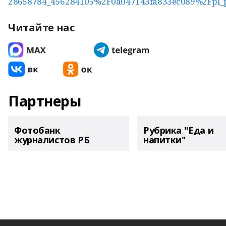
28658784_456284105%2F0a047143fa833ec089%2Fpl_p
Читайте нас
Партнеры
Фотобанк
Рубрика "Еда и
журналистов РБ
напитки"