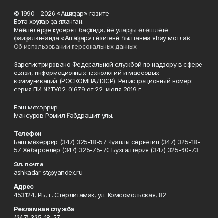
© 1990 - 2026 «Ашҡаҙар» гәзите.
Бөтә хоҡуҡтар ҙа яҡланған.
Мәҡәләләрҙе күсереп баҫҡанда, йә уларҙы өлөшләтә
файҙаланғанда «Ашҡаҙар» гәзитенә һылтанма яһау мотлаҡ.
Об использовании персональных данных
Зарегистрировано Федеральной службой по надзору в сфере
связи, информационных технологий и массовых
коммуникаций (РОСКОМНАДЗОР). Регистрационный номер:
серия ПИ №ТУ02-01679 от 22 июля 2019 г.
Баш мөхәррир
Мансуров Рәмил Ғәбдрәшит улы.
Телефон
Баш мөхәррир (347) 325-18-57 Яуаплы сәркәтип (347) 325-18-
57 Хәбәрселәр (347) 325-75-70 Бухгалтерия (347) 325-60-73
Эл. почта
ashkadar-st@yandex.ru
Адрес
453124, РБ, г. Стерлитамак, ул. Комсомольская, 82
Рекламная служба
(347) 325-18-57