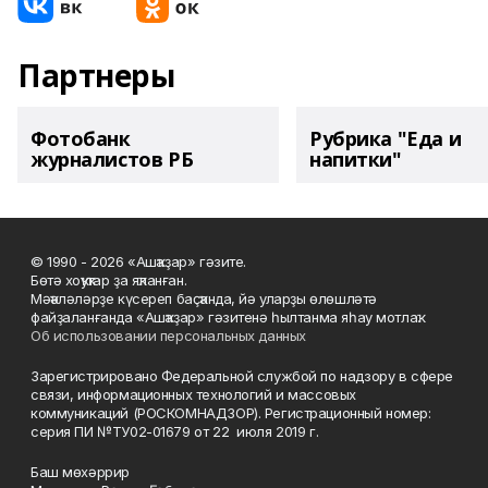
Партнеры
Фотобанк
Рубрика "Еда и
журналистов РБ
напитки"
© 1990 - 2026 «Ашҡаҙар» гәзите.
Бөтә хоҡуҡтар ҙа яҡланған.
Мәҡәләләрҙе күсереп баҫҡанда, йә уларҙы өлөшләтә
файҙаланғанда «Ашҡаҙар» гәзитенә һылтанма яһау мотлаҡ.
Об использовании персональных данных
Зарегистрировано Федеральной службой по надзору в сфере
связи, информационных технологий и массовых
коммуникаций (РОСКОМНАДЗОР). Регистрационный номер:
серия ПИ №ТУ02-01679 от 22 июля 2019 г.
Баш мөхәррир