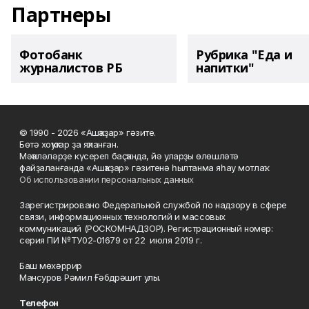
Партнеры
Фотобанк
Рубрика "Еда и
журналистов РБ
напитки"
© 1990 - 2026 «Ашҡаҙар» гәзите.
Бөтә хоҡуҡтар ҙа яҡланған.
Мәҡәләләрҙе күсереп баҫҡанда, йә уларҙы өлөшләтә
файҙаланғанда «Ашҡаҙар» гәзитенә һылтанма яһау мотлаҡ.
Об использовании персональных данных
Зарегистрировано Федеральной службой по надзору в сфере
связи, информационных технологий и массовых
коммуникаций (РОСКОМНАДЗОР). Регистрационный номер:
серия ПИ №ТУ02-01679 от 22 июля 2019 г.
Баш мөхәррир
Мансуров Рәмил Ғәбдрәшит улы.
Телефон