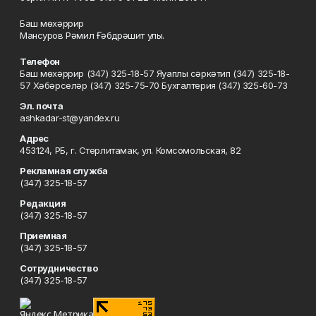
Баш мөхәррир
Мансуров Рәмил Ғәбдрәшит улы.
Телефон
Баш мөхәррир (347) 325-18-57 Яуаплы сәркәтип (347) 325-18-
57 Хәбәрселәр (347) 325-75-70 Бухгалтерия (347) 325-60-73
Эл. почта
ashkadar-st@yandex.ru
Адрес
453124, РБ, г. Стерлитамак, ул. Комсомольская, 82
Рекламная служба
(347) 325-18-57
Редакция
(347) 325-18-57
Приемная
(347) 325-18-57
Сотрудничество
(347) 325-18-57