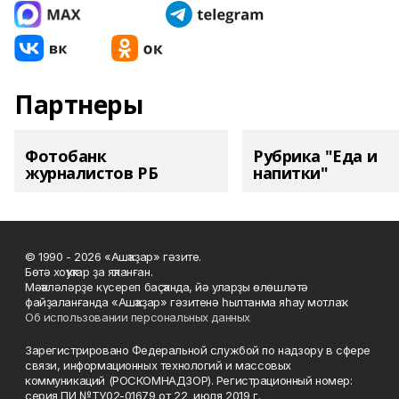
Партнеры
Фотобанк
Рубрика "Еда и
журналистов РБ
напитки"
© 1990 - 2026 «Ашҡаҙар» гәзите.
Бөтә хоҡуҡтар ҙа яҡланған.
Мәҡәләләрҙе күсереп баҫҡанда, йә уларҙы өлөшләтә
файҙаланғанда «Ашҡаҙар» гәзитенә һылтанма яһау мотлаҡ.
Об использовании персональных данных
Зарегистрировано Федеральной службой по надзору в сфере
связи, информационных технологий и массовых
коммуникаций (РОСКОМНАДЗОР). Регистрационный номер:
серия ПИ №ТУ02-01679 от 22 июля 2019 г.