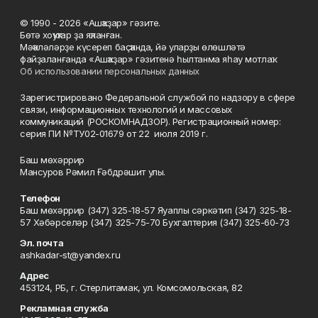
© 1990 - 2026 «Ашҡаҙар» гәзите.
Бөтә хоҡуҡтар ҙа яҡланған.
Мәҡәләләрҙе күсереп баҫҡанда, йә уларҙы өлөшләтә
файҙаланғанда «Ашҡаҙар» гәзитенә һылтанма яһау мотлаҡ.
Об использовании персональных данных
Зарегистрировано Федеральной службой по надзору в сфере
связи, информационных технологий и массовых
коммуникаций (РОСКОМНАДЗОР). Регистрационный номер:
серия ПИ №ТУ02-01679 от 22 июля 2019 г.
Баш мөхәррир
Мансуров Рәмил Ғәбдрәшит улы.
Телефон
Баш мөхәррир (347) 325-18-57 Яуаплы сәркәтип (347) 325-18-
57 Хәбәрселәр (347) 325-75-70 Бухгалтерия (347) 325-60-73
Эл. почта
ashkadar-st@yandex.ru
Адрес
453124, РБ, г. Стерлитамак, ул. Комсомольская, 82
Рекламная служба