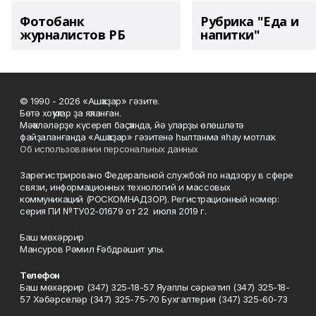
Фотобанк
Рубрика "Еда и
журналистов РБ
напитки"
© 1990 - 2026 «Ашҡаҙар» гәзите.
Бөтә хоҡуҡтар ҙа яҡланған.
Мәҡәләләрҙе күсереп баҫҡанда, йә уларҙы өлөшләтә
файҙаланғанда «Ашҡаҙар» гәзитенә һылтанма яһау мотлаҡ.
Об использовании персональных данных
Зарегистрировано Федеральной службой по надзору в сфере
связи, информационных технологий и массовых
коммуникаций (РОСКОМНАДЗОР). Регистрационный номер:
серия ПИ №ТУ02-01679 от 22 июля 2019 г.
Баш мөхәррир
Мансуров Рәмил Ғәбдрәшит улы.
Телефон
Баш мөхәррир (347) 325-18-57 Яуаплы сәркәтип (347) 325-18-
57 Хәбәрселәр (347) 325-75-70 Бухгалтерия (347) 325-60-73