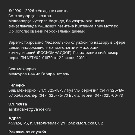
© 1990 - 2026 «Ашҡаҙар» гәзите.
Бөтә хоҡуҡтар ҙа яҡланған.
Мәҡәләләрҙе күсереп баҫҡанда, йә уларҙы өлөшләтә
файҙаланғанда «Ашҡаҙар» гәзитенә һылтанма яһау мотлаҡ.
Об использовании персональных данных
Зарегистрировано Федеральной службой по надзору в сфере
связи, информационных технологий и массовых
коммуникаций (РОСКОМНАДЗОР). Регистрационный номер:
серия ПИ №ТУ02-01679 от 22 июля 2019 г.
Баш мөхәррир
Мансуров Рәмил Ғәбдрәшит улы.
Телефон
Баш мөхәррир (347) 325-18-57 Яуаплы сәркәтип (347) 325-18-
57 Хәбәрселәр (347) 325-75-70 Бухгалтерия (347) 325-60-73
Эл. почта
ashkadar-st@yandex.ru
Адрес
453124, РБ, г. Стерлитамак, ул. Комсомольская, 82
Рекламная служба