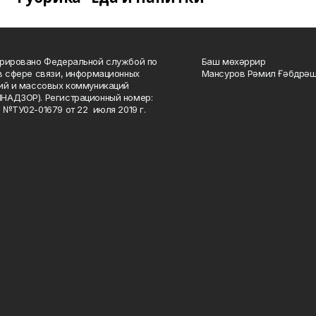
рировано Федеральной службой по
Баш мөхәррир
в сфере связи, информационных
Мансуров Рәмил Ғәбдрәш
ий и массовых коммуникаций
НАДЗОР). Регистрационный номер:
 №ТУ02-01679 от 22 июля 2019 г.