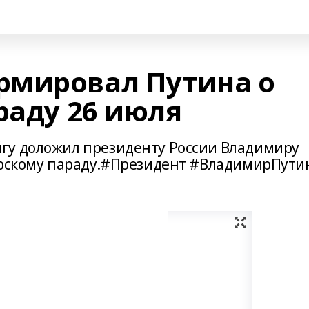
рмировал Путина о
раду 26 июля
гу доложил президенту России Владимиру
орскому параду.#Президент #ВладимирПути