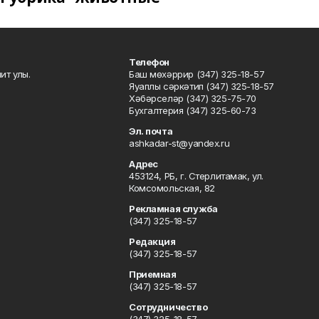
Телефон
ит улы.
Баш мөхәррир (347) 325-18-57
Яуаплы сәркәтип (347) 325-18-57
Хәбәрселәр (347) 325-75-70
Бухгалтерия (347) 325-60-73
Эл. почта
ashkadar-st@yandex.ru
Адрес
453124, РБ, г. Стерлитамак, ул.
Комсомольская, 82
Рекламная служба
(347) 325-18-57
Редакция
(347) 325-18-57
Приемная
(347) 325-18-57
Сотрудничество