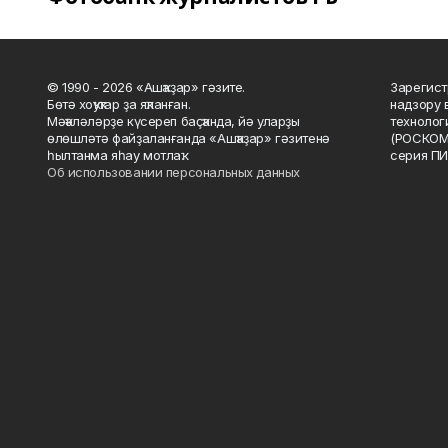
© 1990 - 2026 «Ашҡаҙар» гәзите.
Зарегист
Бөтә хоҡуҡтар ҙа яҡланған.
надзору 
Мәҡәләләрҙе күсереп баҫҡанда, йә уларҙы
технолог
өлөшләтә файҙаланғанда «Ашҡаҙар» гәзитенә
(РОСКОМ
һылтанма яһау мотлаҡ.
серия ПИ
Об использовании персональных данных