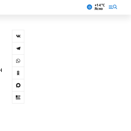
+14 °С
Ясно
н