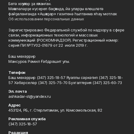
Бөтә хоҡуҡтар ҙа яҡланған.
Мәҡәләләрҙе күсереп баҫҡанда, йә уларҙы өлөшләтә
файҙаланғанда «Ашҡаҙар» гәзитенә һылтанма яһау мотлаҡ.
Об использовании персональных данных
Зарегистрировано Федеральной службой по надзору в сфере
связи, информационных технологий и массовых
коммуникаций (РОСКОМНАДЗОР). Регистрационный номер:
серия ПИ №ТУ02-01679 от 22 июля 2019 г.
Баш мөхәррир
Мансуров Рәмил Ғәбдрәшит улы.
Телефон
Баш мөхәррир (347) 325-18-57 Яуаплы сәркәтип (347) 325-18-
57 Хәбәрселәр (347) 325-75-70 Бухгалтерия (347) 325-60-73
Эл. почта
ashkadar-st@yandex.ru
Адрес
453124, РБ, г. Стерлитамак, ул. Комсомольская, 82
Рекламная служба
(347) 325-18-57
Редакция