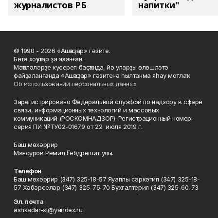
журналистов РБ
напитки"
© 1990 - 2026 «Ашҡаҙар» гәзите.
Бөтә хоҡуҡтар ҙа яҡланған.
Мәҡәләләрҙе күсереп баҫҡанда, йә уларҙы өлөшләтә
файҙаланғанда «Ашҡаҙар» гәзитенә һылтанма яһау мотлаҡ.
Об использовании персональных данных
Зарегистрировано Федеральной службой по надзору в сфере
связи, информационных технологий и массовых
коммуникаций (РОСКОМНАДЗОР). Регистрационный номер:
серия ПИ №ТУ02-01679 от 22 июля 2019 г.
Баш мөхәррир
Мансуров Рәмил Ғәбдрәшит улы.
Телефон
Баш мөхәррир (347) 325-18-57 Яуаплы сәркәтип (347) 325-18-
57 Хәбәрселәр (347) 325-75-70 Бухгалтерия (347) 325-60-73
Эл. почта
ashkadar-st@yandex.ru