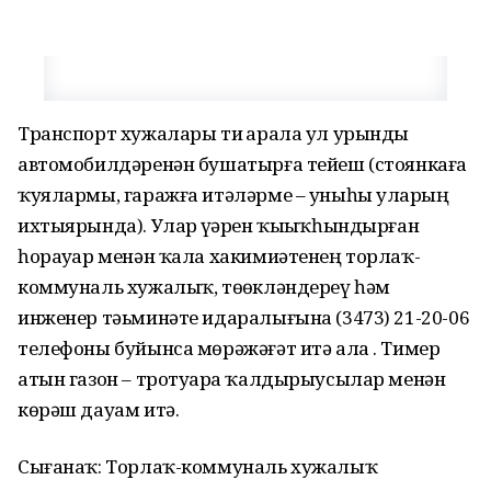
Транспорт хужалары тиҙ арала ул урынды
автомобилдәренән бушатырға тейеш (стоянкаға
ҡуялармы, гаражға итәләрме – уныһы уларҙың
ихтыярында). Улар үҙҙәрен ҡыҙыҡһындырған
һорауҙар менән ҡала хакимиәтенең торлаҡ-
коммуналь хужалыҡ, төҙөкләндереү һәм
инженер тәьминәте идаралығына (3473) 21-20-06
телефоны буйынса мөрәжәғәт итә ала . Тимер
атын газон – тротуарҙа ҡалдырыусылар менән
көрәш дауам итә.
Сығанаҡ: Торлаҡ-коммуналь хужалыҡ