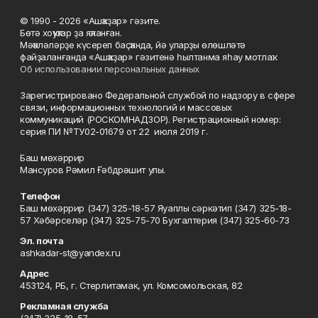
© 1990 - 2026 «Ашҡаҙар» гәзите.
Бөтә хоҡуҡтар ҙа яҡланған.
Мәҡәләләрҙе күсереп баҫҡанда, йә уларҙы өлөшләтә
файҙаланғанда «Ашҡаҙар» гәзитенә һылтанма яһау мотлаҡ.
Об использовании персональных данных
Зарегистрировано Федеральной службой по надзору в сфере
связи, информационных технологий и массовых
коммуникаций (РОСКОМНАДЗОР). Регистрационный номер:
серия ПИ №ТУ02-01679 от 22 июля 2019 г.
Баш мөхәррир
Мансуров Рәмил Ғәбдрәшит улы.
Телефон
Баш мөхәррир (347) 325-18-57 Яуаплы сәркәтип (347) 325-18-
57 Хәбәрселәр (347) 325-75-70 Бухгалтерия (347) 325-60-73
Эл. почта
ashkadar-st@yandex.ru
Адрес
453124, РБ, г. Стерлитамак, ул. Комсомольская, 82
Рекламная служба
(347) 325-18-57