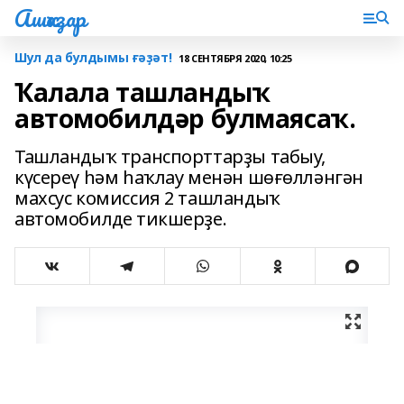
Ашҡаҙар
Шул да булдымы ғәҙәт!
18 СЕНТЯБРЯ 2020, 10:25
Ҡалала ташландыҡ
автомобилдәр булмаясаҡ.
Ташландыҡ транспорттарҙы табыу,
күсереү һәм һаҡлау менән шөғөлләнгән
махсус комиссия 2 ташландыҡ
автомобилде тикшерҙе.