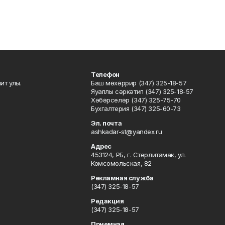
Телефон
ит улы.
Баш мөхәррир (347) 325-18-57
Яуаплы сәркәтип (347) 325-18-57
Хәбәрселәр (347) 325-75-70
Бухгалтерия (347) 325-60-73
Эл. почта
ashkadar-st@yandex.ru
Адрес
453124, РБ, г. Стерлитамак, ул.
Комсомольская, 82
Рекламная служба
(347) 325-18-57
Редакция
(347) 325-18-57
Приемная