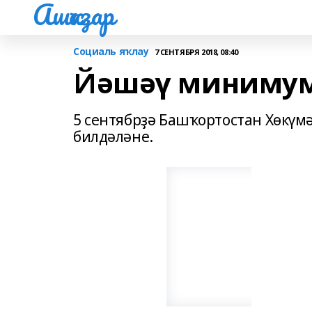
Ашҡаҙар
Социаль яҡлау
7 СЕНТЯБРЯ 2018, 08:40
Йәшәү минимум
5 сентябрҙә Башҡортостан Хөкү
билдәләне.