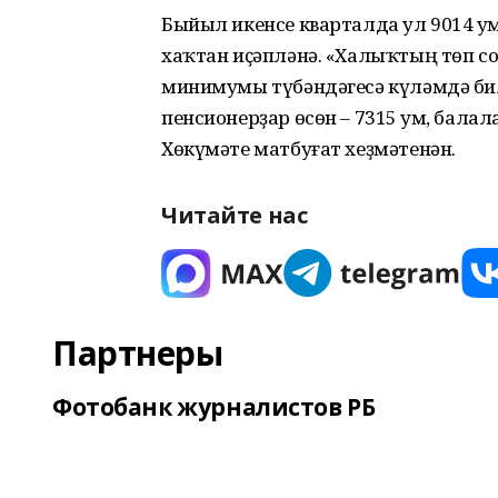
Быйыл икенсе кварталда ул 9014 һу
хаҡтан иҫәпләнә. «Халыҡтың төп с
минимумы түбәндәгесә күләмдә билд
пенсионерҙар өсөн – 7315 һум, балала
Хөкүмәте матбуғат хеҙмәтенән.
Читайте нас
Партнеры
Фотобанк журналистов РБ