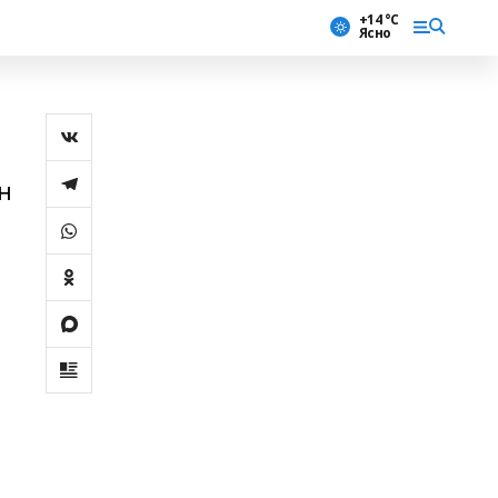
+14 °С
Ясно
н