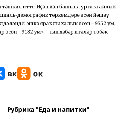
м тәшкил итте. Иҫәп йән башына уртаса айлыҡ
оциаль-демографик төркөмдәре өсөн йәшәү
әләнде: эшкә яраҡлы халыҡ өсөн – 9552 һум,
р өсөн – 9182 һум», – тип хәбәр итәләр төбәк
Рубрика "Еда и напитки"