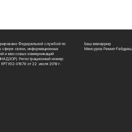
рировано Федеральной службой по
Баш мөхәррир
в сфере связи, информационных
Мансуров Рәмил Ғәбдрәш
ий и массовых коммуникаций
НАДЗОР). Регистрационный номер:
 №ТУ02-01679 от 22 июля 2019 г.