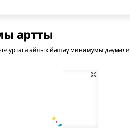
ы артты
мәте уртаса айлыҡ йәшәү минимумы дәүмәле