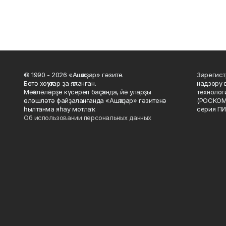
© 1990 - 2026 «Ашҡаҙар» гәзите.
Зарегист
Бөтә хоҡуҡтар ҙа яҡланған.
надзору 
Мәҡәләләрҙе күсереп баҫҡанда, йә уларҙы
технолог
өлөшләтә файҙаланғанда «Ашҡаҙар» гәзитенә
(РОСКОМ
һылтанма яһау мотлаҡ.
серия ПИ
Об использовании персональных данных