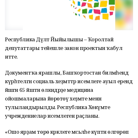
Республика Дәүләт Йыйылышы – Ҡоролтай
депутаттары тейешле закон проектын ҡабул
итте.
Документҡа ярашлы, Башҡортостан биләмәһендә
күрһәтелгән социаль хеҙмәттәр исемлеге ауыл ерендә
йәшәгән 65 йәштән өлкәндәрҙе медицина
ойошмаларына йөрөтөү хеҙмәте менән
тулыландырылды. Республика Хөкүмәте
учреждениелар исемлеген раҫланы.
«Ошо ярҙам төрө кәрәклеге мәсьәләһе күптән өлгөрөп