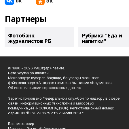
Партнеры
Фотобанк
Рубрика "Еда и
журналистов РБ
напитки"
© 1990 - 2026 «Ашҡаҙар» гәзите.
Бөтә хоҡуҡтар ҙа яҡланған.
Мәҡәләләрҙе күсереп баҫҡанда, йә уларҙы өлөшләтә
файҙаланғанда «Ашҡаҙар» гәзитенә һылтанма яһау мотлаҡ.
Об использовании персональных данных
Зарегистрировано Федеральной службой по надзору в сфере
связи, информационных технологий и массовых
коммуникаций (РОСКОМНАДЗОР). Регистрационный номер:
серия ПИ №ТУ02-01679 от 22 июля 2019 г.
Баш мөхәррир
Мансуров Рәмил Ғәбдрәшит улы.