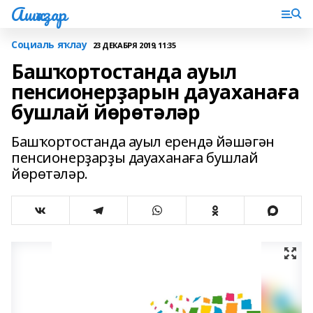
Ашҡаҙар
Социаль яҡлау
23 ДЕКАБРЯ 2019, 11:35
Башҡортостанда ауыл
пенсионерҙарын дауаханаға
бушлай йөрөтәләр
Башҡортостанда ауыл ерендә йәшәгән
пенсионерҙарҙы дауаханаға бушлай
йөрөтәләр.