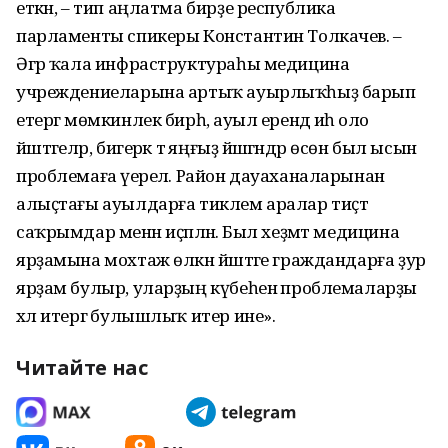
еткән, – тип аңлатма бирҙе республика
парламенты спикеры Константин Толкачев. –
Әгәр ҡала инфраструктураһы медицина
учреждениеларына артыҡ ауырлыҡһыҙ барып
етергә мөмкинлек бирһә, ауыл ерендә иһә оло
йәштәгеләр, бигерәк тә яңғыҙ йәшәгәндәр өсөн был ысын
проблемаға әүерелә. Район дауаханаларынан
алыҫтағы ауылдарға тиклем аралар тиҫтә
саҡрымдар менән иҫәпләнә. Был хеҙмәт медицина
ярҙамына мохтаж өлкән йәштәге граждандарға ҙур
ярҙам булыр, уларҙың күбеһенә проблемаларҙы
хәл итергә булышлыҡ итер ине».
Читайте нас