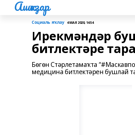
Ашҡаҙар
Социаль яҡлау
4 МАЯ 2020, 14:54
Ирекмәндәр бу
битлектәре тар
Бөгөн Стәрлетамаҡта “#Маскавп
медицина битлектәрен бушлай т