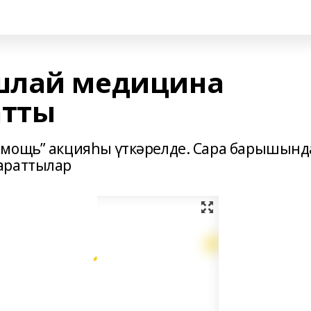
шлай медицина
атты
омощь” акцияһы үткәрелде. Сара барышынд
араттылар