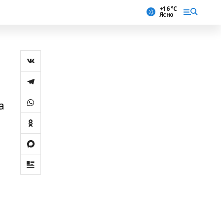
+16 °С
Ясно
а