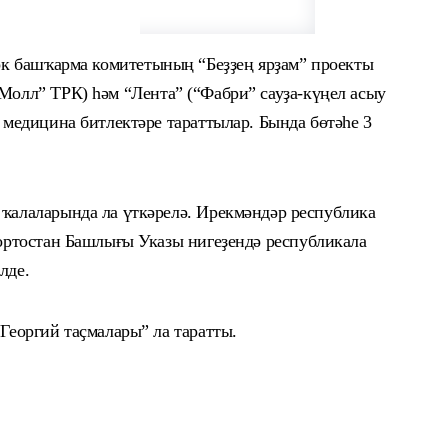
әк башҡарма комитетының “
Б
еҙҙең ярҙам” проекты
М
олл” ТРК) һәм “Лента” (“Фабри” сауҙа-күңел асыу
 медицина битлектәре тараттылар. Бында бөтәһе 3
ҡалаларында ла үткәрелә. Ирекмәндәр республика
ортостан Башлығы Указы нигеҙендә республикала
лде.
Георгий таҫмалары” ла таратты.