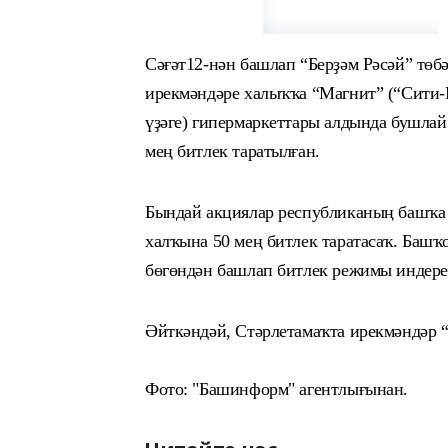
Сәғәт12-нән башлап “Берҙәм Рәсәй” т
ө
б
ирекмәндәре халыҡҡа “Магнит” (“Сити-
үҙәге) гипермаркеттары алдында бушлай
мең битлек таратылған.
Бындай акциялар республиканың башҡа 
халҡына 50 мең
бит
лек таратасаҡ. Башҡ
бөгөндән башлап битлек режимы индере
Әйткәндәй, Стәрлетамаҡта ирекмәндәр “
Фото: "Башинформ"
агентлы
ғ
ы
нан.