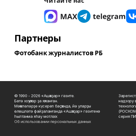
Читайте нас
Партнеры
Фотобанк журналистов РБ
© 1990 - 2026 «Ашҡаҙар» гәзите.
Зарегист
Бөтә хоҡуҡтар ҙа яҡланған.
надзору 
Мәҡәләләрҙе күсереп баҫҡанда, йә уларҙы
технолог
өлөшләтә файҙаланғанда «Ашҡаҙар» гәзитенә
(РОСКОМ
һылтанма яһау мотлаҡ.
серия ПИ
Об использовании персональных данных