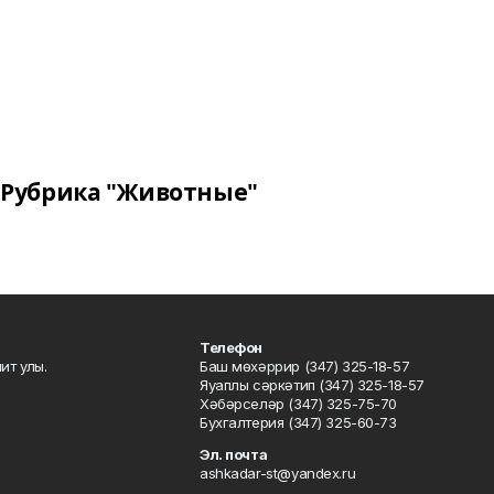
Рубрика "Животные"
Телефон
ит улы.
Баш мөхәррир (347) 325-18-57
Яуаплы сәркәтип (347) 325-18-57
Хәбәрселәр (347) 325-75-70
Бухгалтерия (347) 325-60-73
Эл. почта
ashkadar-st@yandex.ru