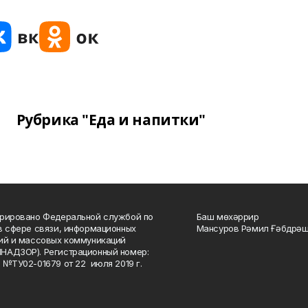
Рубрика "Еда и напитки"
рировано Федеральной службой по
Баш мөхәррир
в сфере связи, информационных
Мансуров Рәмил Ғәбдрәш
ий и массовых коммуникаций
НАДЗОР). Регистрационный номер:
 №ТУ02-01679 от 22 июля 2019 г.