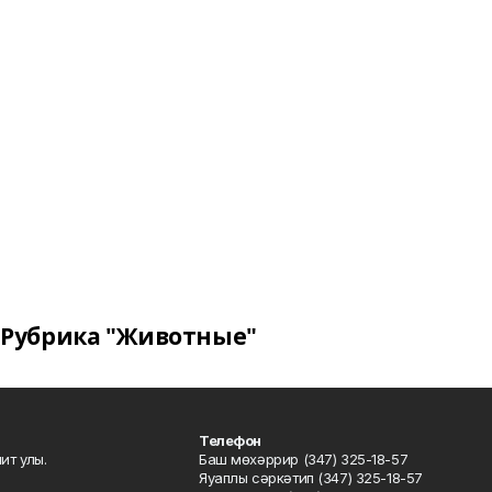
Рубрика "Животные"
Телефон
ит улы.
Баш мөхәррир (347) 325-18-57
Яуаплы сәркәтип (347) 325-18-57