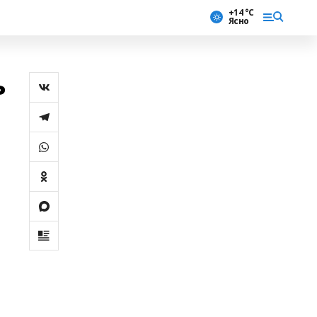
+14 °С
Ясно
ь