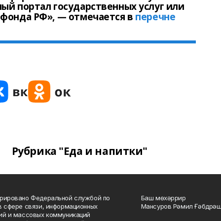
ый портал государственных услуг или
 фонда РФ», — отмечается в
перечне
Рубрика "Еда и напитки"
рировано Федеральной службой по
Баш мөхәррир
в сфере связи, информационных
Мансуров Рәмил Ғәбдрәш
ий и массовых коммуникаций