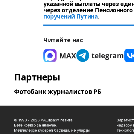
указанной выплаты через един
через отделение Пенсионного
поручений Путина
.
Читайте нас
Партнеры
Фотобанк журналистов РБ
© 1990 - 2026 «Ашҡаҙар» гәзите.
Зарегист
Бөтә хоҡуҡтар ҙа яҡланған.
надзору 
Мәҡәләләрҙе күсереп баҫҡанда, йә уларҙы
технолог