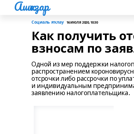
Ашҡаҙар
Социаль яҡлау
16 ИЮЛЯ 2020, 10:30
Как получить от
взносам по зая
Одной из мер поддержки налогоп
распространением короновирусн
отсрочки либо рассрочки по упла
и индивидуальным предпринимат
заявлению налогоплательщика.