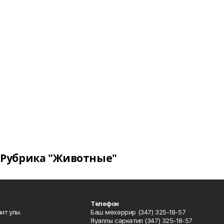
Рубрика "Животные"
Телефон
ит улы.
Баш мөхәррир (347) 325-18-57
Яуаплы сәркәтип (347) 325-18-57