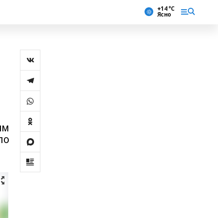
+14 °С
Ясно
ям
по