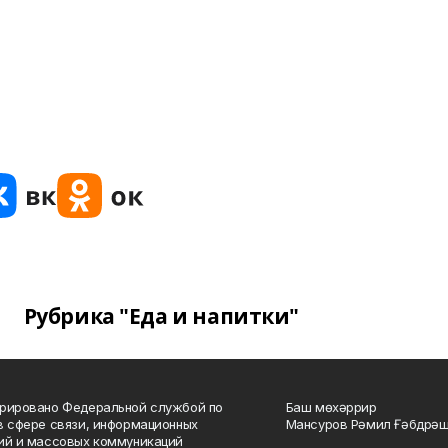
Рубрика "Еда и напитки"
рировано Федеральной службой по
Баш мөхәррир
в сфере связи, информационных
Мансуров Рәмил Ғәбдрәш
ий и массовых коммуникаций