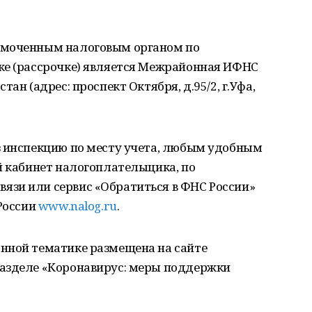
омоченным налоговым органом по
ке (рассрочке) является Межрайонная ИФНС
ан (адрес: проспект Октября, д.95/2, г.Уфа,
з инспекцию по месту учета, любым удобным
й кабинет налогоплательщика, по
зи или сервис «Обратиться в ФНС России»
 России
www.nalog.ru
.
нной тематике размещена на сайте
азделе «Коронавирус: меры поддержки