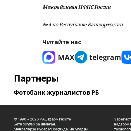
Межрайонная ИФНС России
№ 4 по Республике Башкортостан
Читайте нас
Партнеры
Фотобанк журналистов РБ
© 1990 - 2026 «Ашҡаҙар» гәзите.
Зарегист
Бөтә хоҡуҡтар ҙа яҡланған.
надзору 
Мәҡәләләрҙе күсереп баҫҡанда, йә уларҙы
технолог