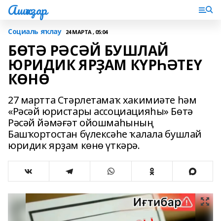
Ашҡаҙар
Социаль яҡлау
24 МАРТА , 05:04
БӨТӘ РӘСӘЙ БУШЛАЙ
ЮРИДИК ЯРҘАМ КҮРҺӘТЕҮ
КӨНӨ
27 мартта Стәрлетамаҡ хакимиәте һәм
«Рәсәй юристары ассоциацияһы» Бөтә
Рәсәй йәмәғәт ойошмаһының
Башҡортостан бүлексәһе ҡалала бушлай
юридик ярҙам көнө үткәрә.