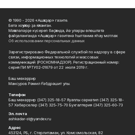
© 1990 - 2026 «Ашҡаҙар» гәзите.
Бөтә хоҡуҡтар ҙа яҡланған.
Мәҡәләләрҙе күсереп баҫҡанда, йә уларҙы өлөшләтә
файҙаланғанда «Ашҡаҙар» гәзитенә һылтанма яһау мотлаҡ.
Об использовании персональных данных
Зарегистрировано Федеральной службой по надзору в сфере
связи, информационных технологий и массовых
коммуникаций (РОСКОМНАДЗОР). Регистрационный номер:
серия ПИ №ТУ02-01679 от 22 июля 2019 г.
Баш мөхәррир
Мансуров Рәмил Ғәбдрәшит улы.
Телефон
Баш мөхәррир (347) 325-18-57 Яуаплы сәркәтип (347) 325-18-
57 Хәбәрселәр (347) 325-75-70 Бухгалтерия (347) 325-60-73
Эл. почта
ashkadar-st@yandex.ru
Адрес
453124, РБ, г. Стерлитамак, ул. Комсомольская, 82