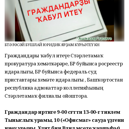
БӨТӘ РӘСӘЙ БУШЛАЙ ЮРИДИК ЯРҘАМ КҮРҺӘТЕҮ КӨНӨ
Граждандарҙы ҡабул итеүҙе Стәрлетамаҡ
прокуратура хеҙмәткәрҙәре, БР буйынса росреестр
идаралығы, БР буйынса федераль суд
приставтары хеҙмәте идаралығы , Башҡортостан
республика адвокаттар коллегияһының
Стәрлетамаҡ филиалы ойоштора.
Граждандар иртәнге 9-00 сәғәттән 13-00-гә тиклем
Тыныслыҡ урамы, 10 («Офисмаг» сауҙа үҙәгенән
инеү урыны, Хәлит бин Вәлид мәсете ҡаршыһы)