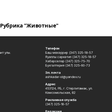
Рубрика "Животные"
Телефон
ит улы.
Баш мөхәррир (347) 325-18-57
Яуаплы сәркәтип (347) 325-18-57
Хәбәрселәр (347) 325-75-70
Бухгалтерия (347) 325-60-73
Эл. почта
ashkadar-st@yandex.ru
Адрес
453124, РБ, г. Стерлитамак, ул.
Комсомольская, 82
Рекламная служба
(347) 325-18-57
Редакция