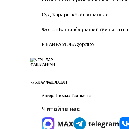
Суд ҡарары көсөнә инмәгән әле.
Фото: «Башинформ» мәғлүмәт агент
Р.БАЙРАМОВА әҙерләне.
УҒРЫЛАР ФАШЛАНҒАН
Автор:
Римма Галимова
Читайте нас