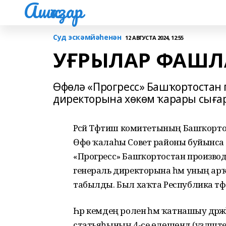
Ашҡаҙар
Суд эскәмйәһенән
12 АВГУСТА 2024, 12:55
УҒРЫЛАР ФАШЛ
Өфөлә «Прогресс» Башҡортостан 
директорына хөкөм ҡарары сыға
Рәсәй Тәфтиш комитетының Башҡор
Өфө ҡалаһы Совет районы буйынса 
«Прогресс» Башҡортостан производс
генераль директорына һәм уның ар
табылды. Был хаҡта Республика тәфт
Һәр кемдең роленә һәм ҡатнашыу дәрәж
статьяһының 4-се өлөшөндә (үҙләштер