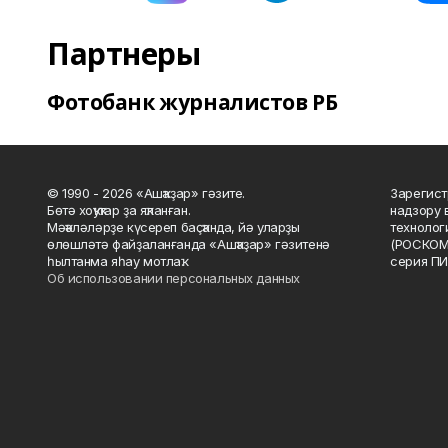
Партнеры
Фотобанк журналистов РБ
© 1990 - 2026 «Ашҡаҙар» гәзите.
Зарегист
Бөтә хоҡуҡтар ҙа яҡланған.
надзору 
Мәҡәләләрҙе күсереп баҫҡанда, йә уларҙы
технолог
өлөшләтә файҙаланғанда «Ашҡаҙар» гәзитенә
(РОСКОМ
һылтанма яһау мотлаҡ.
серия ПИ
Об использовании персональных данных