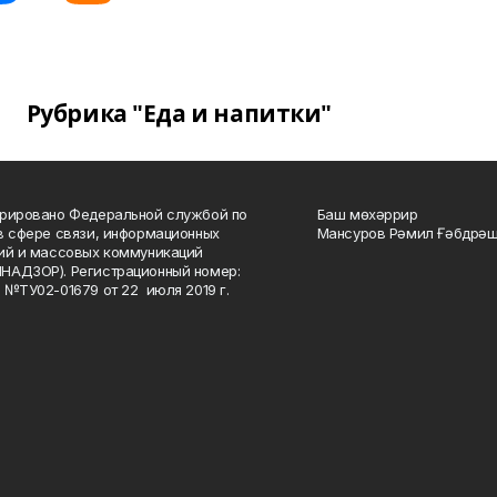
Рубрика "Еда и напитки"
рировано Федеральной службой по
Баш мөхәррир
в сфере связи, информационных
Мансуров Рәмил Ғәбдрәш
ий и массовых коммуникаций
НАДЗОР). Регистрационный номер:
 №ТУ02-01679 от 22 июля 2019 г.