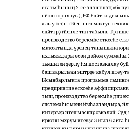
статьяһының 2-се өлөшөнөң «б» пу
ойошторолоуы), РФ Енәйәт кодексыны
алыу өсөн тәғәйенләнгән махсус техн
енәйәттәрҙә ғәйепле тип табыла. Тәфти
производство берекмәһе етәксеһе ет
маҡсатында үҙенең танышына юридик
ихтыяждары өсөн дөйөм суммаһы 
тәьминәтен әҙерләү һәм поставкалау б
башҡарылған эштәрҙе ҡабул итеү-т
Ысынбарлыҡта программа тәьминәтен з
предприятие етәксеһе аффилирланға
тыш, производство берекмәһе дирек
системаһы менән йыһазландыра, әйлә
интерьер итеп маскировкалай. Суд 
иркенән мәхрүм итеүҙе 3 йыл 6 айға һ
иптәшен йыл ярым урынына шартлы р