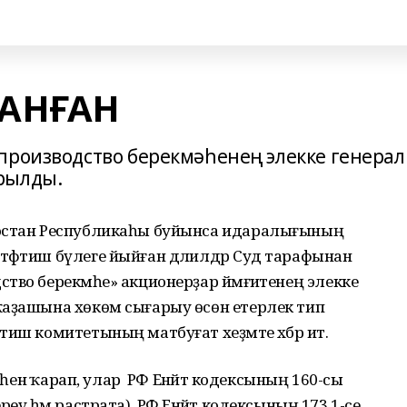
АНҒАН
производство берекмәһенең элекке генерал
рылды.
тостан Республикаһы буйынса идаралығының
тәфтиш бүлеге йыйған дәлилдәр Суд тарафынан
тво берекмәһе» акционерҙар йәмғиәтенең элекке
ҡаҙашына хөкөм сығарыу өсөн етерлек тип
иш комитетының матбуғат хеҙмәте хәбәр итә.
әһенә ҡарап, улар РФ Енәйәт кодексының 160-сы
еү һәм растрата), РФ Енәйәт кодексының 173.1-се