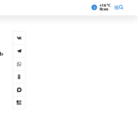
+16 °С
Ясно
ь