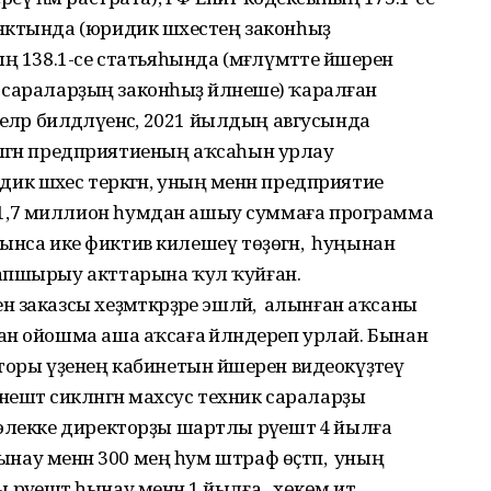
нктында (юридик шәхестең законһыҙ
ң 138.1-се статьяһында (мәғлүмәтте йәшерен
ик сараларҙың законһыҙ әйләнеше) ҡаралған
шселәр билдәләүенсә, 2021 йылдың авгусында
әкләгән предприятиеның аҡсаһын урлау
 шәхес теркәгән, уның менән предприятие
1,7 миллион һумдан ашыу суммаға программа
уйынса ике фиктив килешеү төҙөгән, ә һуңынан
апшырыу акттарына ҡул ҡуйған.
аказсы хеҙмәткәрҙәре эшләй, ә алынған аҡсаны
н ойошма аша аҡсаға әйләндереп урлай. Бынан
торы үҙенең кабинетын йәшерен видеокүҙәтеү
нештә сикләнгән махсус техник сараларҙы
элекке директорҙы шартлы рәүештә 4 йылға
ынау менән 300 мең һум штраф өҫтәп, ә уның
әүештә һынау менән 1 йылға хөкөм итә.