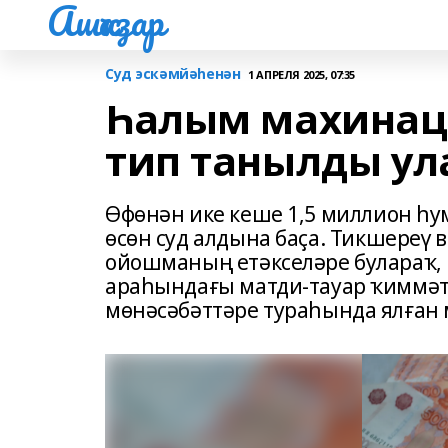
Ашҡаҙар
Суд эскәмйәһенән
1 АПРЕЛЯ 2025, 07:35
Һалым махинац
тип танылды ул
Өфөнән ике кеше 1,5 миллион һ
өсөн суд алдына баҫа. Тикшереү 
ойошманың етәкселәре булараҡ,
араһындағы матди-тауар ҡиммәт
мөнәсәбәттәре тураһында ялған 