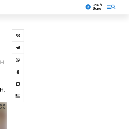
+16 °С
Ясно
ан
н.