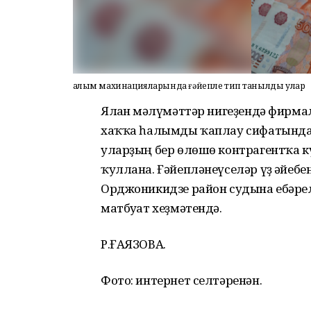
Һалым махинацияларында ғәйепле тип танылды улар
Ялған мәғлүмәттәр нигеҙендә фирма
хаҡҡа һалымды ҡаплау сифатында 
уларҙың бер өлөшө контрагентҡа кү
ҡуллана. Ғәйепләнеүселәр үҙ ғәйебе
Орджоникидзе район судына ебәрел
матбуғат хеҙмәтендә.
Р.ҒАЯЗОВА.
Фото: интернет селтәренән.