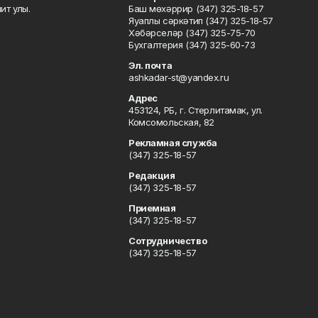
ит улы.
Баш мөхәррир (347) 325-18-57
Яуаплы сәркәтип (347) 325-18-57
Хәбәрселәр (347) 325-75-70
Бухгалтерия (347) 325-60-73
Эл. почта
ashkadar-st@yandex.ru
Адрес
453124, РБ, г. Стерлитамак, ул.
Комсомольская, 82
Рекламная служба
(347) 325-18-57
Редакция
(347) 325-18-57
Приемная
(347) 325-18-57
Сотрудничество
(347) 325-18-57