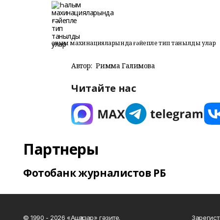
Һалым махинацияларында ғәйепле тип танылды улар
Автор:
Римма Галимова
Читайте нас
Партнеры
Фотобанк журналистов РБ
© 1990 - 2026 «Ашҡаҙар» гәзите.
Зарегист