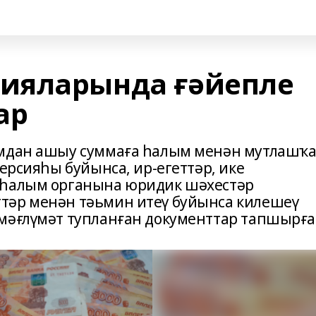
ияларында ғәйепле
ар
умдан ашыу суммаға һалым менән мутлашҡ
версияһы буйынса, ир-егеттәр, ике
 һалым органына юридик шәхестәр
тәр менән тәьмин итеү буйынса килешеү
мәғлүмәт тупланған документтар тапшырға