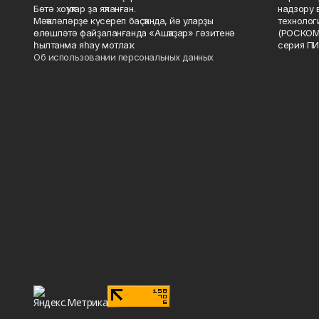
Бөтә хоҡуҡтар ҙа яҡланған.
надзору 
Мәҡәләләрҙе күсереп баҫҡанда, йә уларҙы
технолог
өлөшләтә файҙаланғанда «Ашҡаҙар» гәзитенә
(РОСКОМ
һылтанма яһау мотлаҡ.
серия ПИ
Об использовании персональных данных