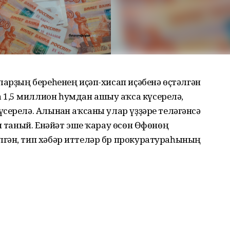
ларҙың береһенең иҫәп-хисап иҫәбенә өҫтәлгән
1,5 миллион һумдан ашыу аҡса күсерелә,
серелә. Алынған аҡсаны улар үҙҙәре теләгәнсә
н таный. Енәйәт эше ҡарау өсөн Өфөнөң
гән, тип хәбәр иттеләр бр прокуратураһының