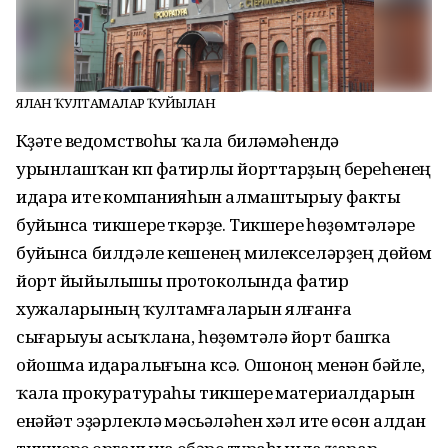
ЯЛҒАН ҠУЛТАМҒАЛАР ҠУЙЫЛҒАН
Күҙәтеү ведомствоһы ҡала биләмәһендә
урынлашҡан күп фатирлы йорттарҙың береһенең
идара итеү компанияһын алмаштырыу факты
буйынса тикшереү үткәрҙе. Тикшереү һөҙөмтәләре
буйынса билдәле кешенең милекселәрҙең дөйөм
йорт йыйылышы протоколында фатир
хужаларының ҡултамғаларын ялғанға
сығарыуы асыҡлана, һөҙөмтәлә йорт башҡа
ойошма идаралығына күсә. Ошоноң менән бәйле,
ҡала прокуратураһы тикшереү материалдарын
енәйәт эҙәрлекләү мәсьәләһен хәл итеү өсөн алдан