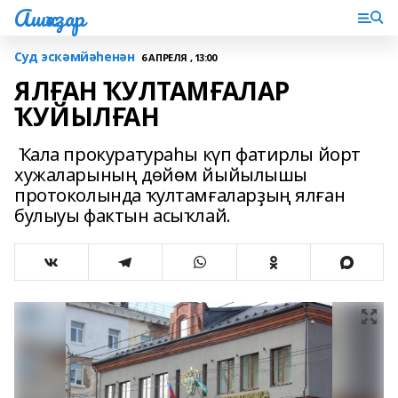
Ашҡаҙар
Суд эскәмйәһенән
6 АПРЕЛЯ , 13:00
ЯЛҒАН ҠУЛТАМҒАЛАР
ҠУЙЫЛҒАН
Ҡала прокуратураһы күп фатирлы йорт
хужаларының дөйөм йыйылышы
протоколында ҡултамғаларҙың ялған
булыуы фактын асыҡлай.