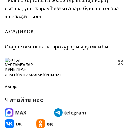
тикшереү органына ебәреү тураһында ҡарар
сығара, уны ҡарау һөҙөмтәләре буйынса енәйәт
эше ҡуҙғатыла.
А.САДИҠОВ,
Стәрлетамаҡ ҡала прокуроры ярҙамсыһы.
ЯЛҒАН ҠУЛТАМҒАЛАР ҠУЙЫЛҒАН
Автор:
Читайте нас