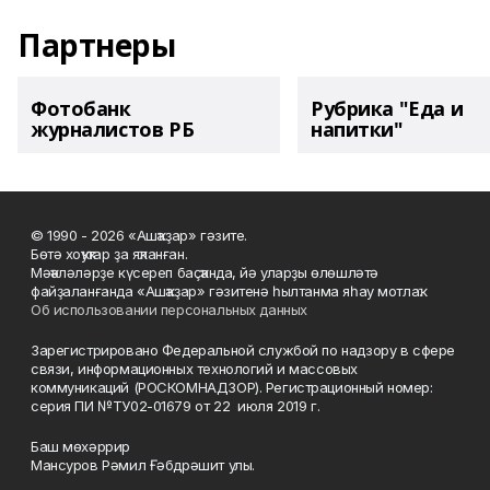
Партнеры
Фотобанк
Рубрика "Еда и
журналистов РБ
напитки"
© 1990 - 2026 «Ашҡаҙар» гәзите.
Бөтә хоҡуҡтар ҙа яҡланған.
Мәҡәләләрҙе күсереп баҫҡанда, йә уларҙы өлөшләтә
файҙаланғанда «Ашҡаҙар» гәзитенә һылтанма яһау мотлаҡ.
Об использовании персональных данных
Зарегистрировано Федеральной службой по надзору в сфере
связи, информационных технологий и массовых
коммуникаций (РОСКОМНАДЗОР). Регистрационный номер:
серия ПИ №ТУ02-01679 от 22 июля 2019 г.
Баш мөхәррир
Мансуров Рәмил Ғәбдрәшит улы.