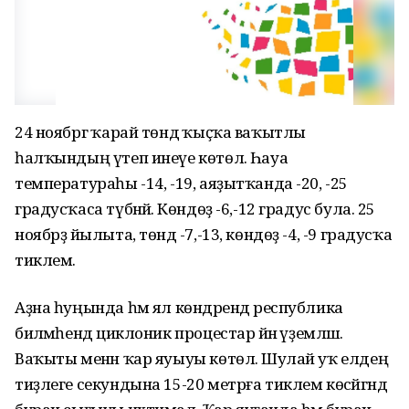
24 ноябргә ҡарай төндә ҡыҫҡа ваҡытлы
һалҡындың үтеп инеүе көтөлә. Һауа
температураһы -14, -19, аяҙытҡанда -20, -25
градусҡаса түбәнәйә. Көндөҙ -6,-12 градус була. 25
ноябрҙә йылыта, төндә -7,-13, көндөҙ -4, -9 градусҡа
тиклем.
Аҙна һуңында һәм ял көндәрендә республика
биләмәһендә циклоник процестар йәнә әүҙемләшә.
Ваҡыты менән ҡар яуыуы көтөлә. Шулай уҡ елдең
тиҙлеге секундына 15-20 метрға тиклем көсәйгәндә