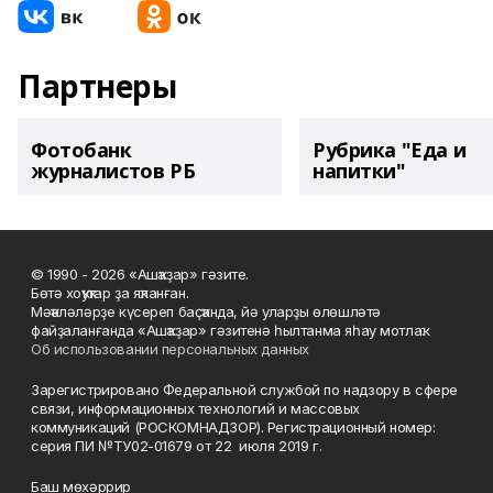
Партнеры
Фотобанк
Рубрика "Еда и
журналистов РБ
напитки"
© 1990 - 2026 «Ашҡаҙар» гәзите.
Бөтә хоҡуҡтар ҙа яҡланған.
Мәҡәләләрҙе күсереп баҫҡанда, йә уларҙы өлөшләтә
файҙаланғанда «Ашҡаҙар» гәзитенә һылтанма яһау мотлаҡ.
Об использовании персональных данных
Зарегистрировано Федеральной службой по надзору в сфере
связи, информационных технологий и массовых
коммуникаций (РОСКОМНАДЗОР). Регистрационный номер:
серия ПИ №ТУ02-01679 от 22 июля 2019 г.
Баш мөхәррир