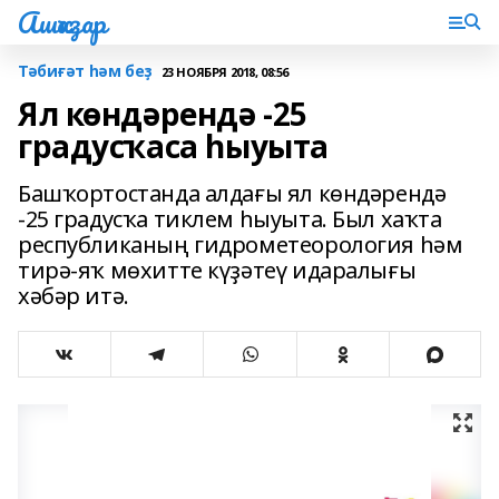
Ашҡаҙар
Тәбиғәт һәм беҙ
23 НОЯБРЯ 2018, 08:56
Ял көндәрендә -25
градусҡаса һыуыта
Башҡортостанда алдағы ял көндәрендә
-25 градусҡа тиклем һыуыта. Был хаҡта
республиканың гидрометеорология һәм
тирә-яҡ мөхитте күҙәтеү идаралығы
хәбәр итә.