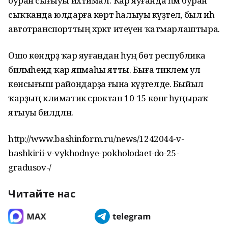
буран сығыуы ихтимал. Ҡар яуғанда һәм буран
сыҡҡанда юлдарға көрт һалыуы күҙәтелә, был иһә
автотранспорттың хәрәкәт итеүен ҡатмарлаштыра.
Ошо көндәрҙә ҡар яуғандан һуң бөтә республика
биләмәһендә ҡар япмаһы ятты. Быға тиклем ул
көнсығыш райондарҙа ғына күҙәтелде. Быйыл
ҡарҙың климатик сроктан 10-15 көнгә һуңыраҡ
ятыуы билдәләнә.
http://www.bashinform.ru/news/1242044-v-
bashkirii-v-vykhodnye-pokholodaet-do-25-
gradusov-/
Читайте нас