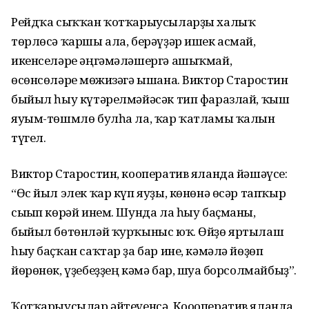
Рейдҡа сыҡҡан ҡотҡарыусыларҙы халыҡ
төрлөсә ҡаршы ала, берәүҙәр ишек асмай,
икенселәре әңгәмәләшергә ашыҡмай,
өсөнсөләре мөғжизәгә ышана. Виктор Старостин
быйыл һыу күтәрелмәйәсәк тип фаразлай, ҡыш
яуым-төшмлө булһа ла, ҡар ҡатламы ҡалын
түгел.
Виктор Старостин, кооператив яланда йәшәүсе:
“Өс йыл элек ҡар күп яуҙы, көнөнә өсәр тапҡыр
сығып көрәй инем. Шунда ла һыу баҫманы,
быйыл бөтөнләй ҡурҡыныс юҡ. Өйҙө яртылаш
һыу баҫҡан саҡтар ҙа бар ине, кәмәлә йөҙөп
йөрөнөк, үҙебеҙҙең кәмә бар, шуға борсолмайбыҙ”.
Ҡотҡарыусылар әйтеүенсә, Коооператив яланда