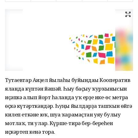
Тутаевтар Ағиҙел йылғаһы буйындағы Кооператив
яланда күптән йәшәй. Һыу баҫыу ҡурҡынысын
иҫәпкә алып йорт һалғанда уҡ ерҙе ике-өс метрға
өҫкә күтәрткәндәр. Һуңғы йылдарҙа ташҡын өйгә
килеп еткәне юҡ, шуға ҡарамаҫтан уяу булыу
мотлаҡ, ти улар. Күрше-тирә бер-береһен
иҫкәртеп кенә тора.