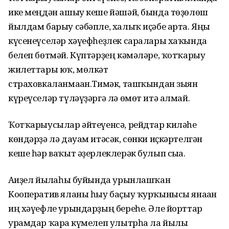
ике меңдән ашыу кеше йәшәй, бында төҙөлөш
йылдам барыу сәбәпле, халыҡ иҫәбе арта. Яңы
күсенеүселәр хәүефһеҙлек саралары хаҡында
белеп бөтмәй. Күптәрҙең кәмәләре, ҡотҡарыу
жилеттары юҡ, мөлкәт
страховкаланмаған.Тимәк, ташҡындан зыян
күреүселәр түләүҙәргә лә өмөт итә алмай.
Ҡотҡарыусылар әйтеүенсә, рейдтар киләһе
көндәрҙә лә дауам итәсәк, сөнки иҫкәртелгән
кеше һәр ваҡыт әҙерлеклерәк булып сыға.
Ағиҙел йылғаһы буйында урынлашҡан
Кооператив яланы һыу баҫыу ҡурҡынысы янаған
иң хәүефле урындарҙың береһе. Әле йорттар
урамдар ҡарға күмелеп улытрһа ла йылы