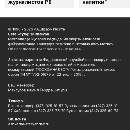
журналистов РБ
напитки"
© 1990 - 2026 «Ашҡаҙар» гәзите.
Бөтә хоҡуҡтар ҙа яҡланған.
Мәҡәләләрҙе күсереп баҫҡанда, йә уларҙы өлөшләтә
файҙаланғанда «Ашҡаҙар» гәзитенә һылтанма яһау мотлаҡ.
Об использовании персональных данных
Зарегистрировано Федеральной службой по надзору в сфере
связи, информационных технологий и массовых
коммуникаций (РОСКОМНАДЗОР). Регистрационный номер:
серия ПИ №ТУ02-01679 от 22 июля 2019 г.
Баш мөхәррир
Мансуров Рәмил Ғәбдрәшит улы.
Телефон
Баш мөхәррир (347) 325-18-57 Яуаплы сәркәтип (347) 325-18-
57 Хәбәрселәр (347) 325-75-70 Бухгалтерия (347) 325-60-73
Эл. почта
ashkadar-st@yandex.ru