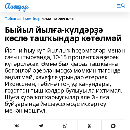
Ашҡаҙар
Тәбиғәт һәм беҙ
19 МАРТА 2019, 07:18
Быйыл йылға-күлдәрҙә
көслө ташҡындар көтөлмәй
Йәғни һыу күп йыллыҡ һөҙөмтәләр менән
сағыштырғанда, 10-15 процентҡа әҙерәк
күтәреләсәк. Әммә был фараз ташҡынға
бөтөнләй әҙерләнмәҫкә мөмкин тигәнде
аңлатмай, хәүефле урындар етерлек.
Икенсенән, тәбиғәттең үҙ ҡанундары,
ғәҙәттән тыш хәлдәр булыуы ла ихтимал.
Шуға күрә ҡотҡарыусылар әле йылға
буйҙарында йәшәүселәрҙе иҫкәртеү
менән мәшғүл.