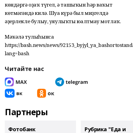
көндәргә оҙаҡ түгел, ә ташыҡын һәр ваҡыт
көтмәгәндә килә. Шуға күрә был миҙгелдә
әҙерлекле булыу, уяулыҡты юғалтмау мотлаҡ.
Мәҡәлә тулыһынса
https://bash.news/news/92153_byjyl_ya_bashortostand
lang=bash
Читайте нас
Партнеры
Фотобанк
Рубрика "Еда и