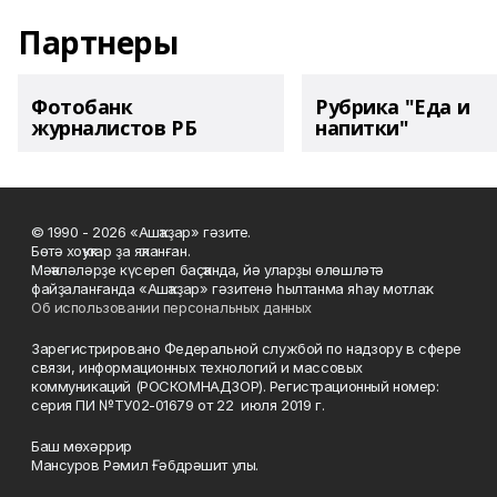
Партнеры
Фотобанк
Рубрика "Еда и
журналистов РБ
напитки"
© 1990 - 2026 «Ашҡаҙар» гәзите.
Бөтә хоҡуҡтар ҙа яҡланған.
Мәҡәләләрҙе күсереп баҫҡанда, йә уларҙы өлөшләтә
файҙаланғанда «Ашҡаҙар» гәзитенә һылтанма яһау мотлаҡ.
Об использовании персональных данных
Зарегистрировано Федеральной службой по надзору в сфере
связи, информационных технологий и массовых
коммуникаций (РОСКОМНАДЗОР). Регистрационный номер:
серия ПИ №ТУ02-01679 от 22 июля 2019 г.
Баш мөхәррир
Мансуров Рәмил Ғәбдрәшит улы.