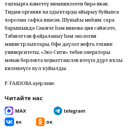
тапҡырға кәметеү мөмкинлеген бирә икән.
Тиҙҙән органик ҡалдыҡтарҙы айырыу буйынса
ҡоролма сафҡа инәсәк. Шуныһы мөһим: сара
барышында Сәнәғәт һәм иннова-ция сәйәсәте,
Тәбиғәттән файҙаланыу һәм экология
министрлыҡтары, Өфө дәүләт нефть техник
университеты, «Эко-Сити» төбәк операторы
менән берлектә хеҙмәттәшлек итеүгә дүрт яҡлы
килешеүгә ҡул ҡуйылды.
Р. ҒАЯЗОВА әҙерләне.
Читайте нас