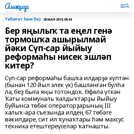
Ашҡаҙар
Тәбиғәт һәм беҙ
28 МАЯ 2019, 08:44
Бер яңылыҡ та еңел генә
тормошҡа ашырылмай
йәки Сүп-сар йыйыу
реформаһы нисек эшләп
китер?
Сүп-сар реформаһы башҡа илдәрҙә күптән
(бынан 120 йыл элек үк) башланған булһа
ла, беҙ быға яңы тотондоҡ. Өфөлә үткән
Ҡаты коммуналь ҡалдыҡтарҙы йыйыу
буйынса төбәк операторҙарының III
халыҡ-ара съезында илдең 67 төбәге
вәкилдәре, сит ил ҡунаҡтары һәм махсус
техника етештереүселәр ҡатнашты.