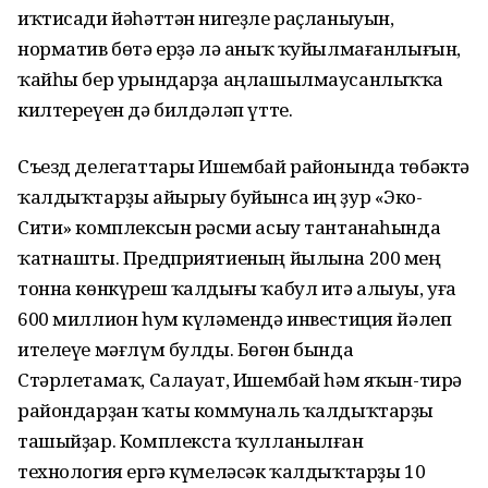
иҡтисади йәһәттән нигеҙле раҫланыуын,
норматив бөтә ерҙә лә аныҡ ҡуйылмағанлығын,
ҡайһы бер урындарҙа аңлашылмаусанлыҡҡа
килтереүен дә билдәләп үтте.
Съезд делегаттары Ишембай районында төбәктә
ҡалдыҡтарҙы айырыу буйынса иң ҙур «Эко-
Сити» комплексын рәсми асыу тантанаһында
ҡатнашты. Предприятиеның йылына 200 мең
тонна көнкүреш ҡалдығы ҡабул итә алыуы, уға
600 миллион һум күләмендә инвестиция йәлеп
ителеүе мәғлүм булды. Бөгөн бында
Стәрлетамаҡ, Салауат, Ишембай һәм яҡын-тирә
райондарҙан ҡаты коммуналь ҡалдыҡтарҙы
ташыйҙар. Комплекста ҡулланылған
технология ергә күмеләсәк ҡалдыҡтарҙы 10