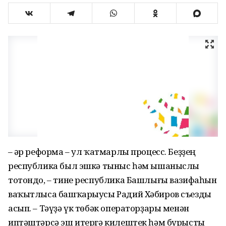
– Һәр реформа – ул ҡатмарлы процесс. Беҙҙең
республика был эшкә тыныс һәм ышаныслы
тотондо, – тине республика Башлығы вазифаһын
ваҡытлыса башҡарыусы Радий Хәбиров съезды
асып. – Тәүҙә үк төбәк операторҙары менән
иптәштәрсә эш итергә килештек һәм бурысты