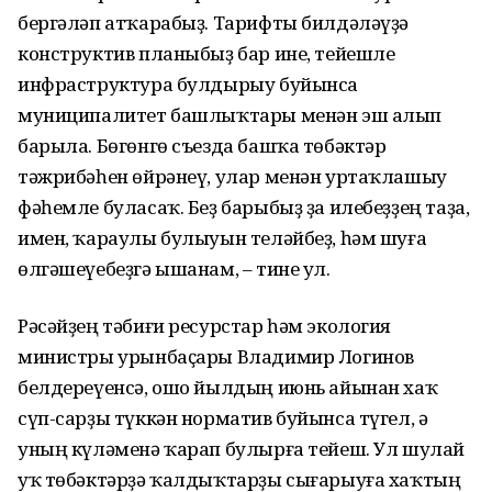
бергәләп атҡарабыҙ. Тарифты билдәләүҙә
конструктив планыбыҙ бар ине, тейешле
инфраструктура булдырыу буйынса
муниципалитет башлыҡтары менән эш алып
барыла. Бөгөнгө съезда башҡа төбәктәр
тәжрибәһен өйрәнеү, улар менән уртаҡлашыу
фәһемле буласаҡ. Беҙ барыбыҙ ҙа илебеҙҙең таҙа,
имен, ҡараулы булыуын теләйбеҙ, һәм шуға
өлгәшеүебеҙгә ышанам, – тине ул.
Рәсәйҙең тәбиғи ресурстар һәм экология
министры урынбаҫары Владимир Логинов
белдереүенсә, ошо йылдың июнь айынан хаҡ
сүп-сарҙы түккән норматив буйынса түгел, ә
уның күләменә ҡарап булырға тейеш. Ул шулай
уҡ төбәктәрҙә ҡалдыҡтарҙы сығарыуға хаҡтың