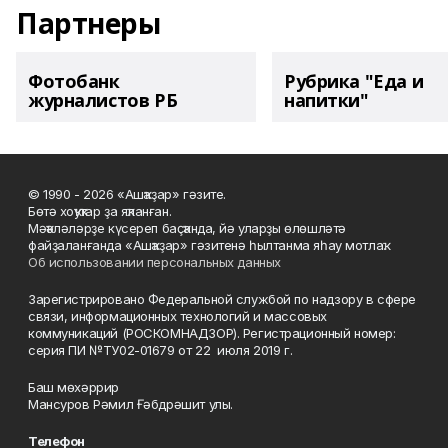
Партнеры
Фотобанк
Рубрика "Еда и
журналистов РБ
напитки"
© 1990 - 2026 «Ашҡаҙар» гәзите.
Бөтә хоҡуҡтар ҙа яҡланған.
Мәҡәләләрҙе күсереп баҫҡанда, йә уларҙы өлөшләтә
файҙаланғанда «Ашҡаҙар» гәзитенә һылтанма яһау мотлаҡ.
Об использовании персональных данных
Зарегистрировано Федеральной службой по надзору в сфере
связи, информационных технологий и массовых
коммуникаций (РОСКОМНАДЗОР). Регистрационный номер:
серия ПИ №ТУ02-01679 от 22 июля 2019 г.
Баш мөхәррир
Мансуров Рәмил Ғәбдрәшит улы.
Телефон