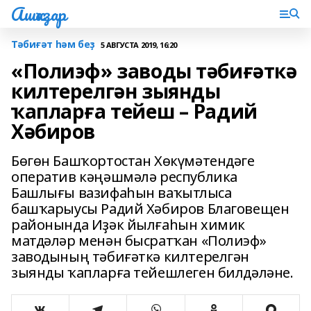
Ашҡаҙар
Тәбиғәт һәм беҙ
5 АВГУСТА 2019, 16:20
«Полиэф» заводы тәбиғәткә
килтерелгән зыянды
ҡапларға тейеш – Радий
Хәбиров
Бөгөн Башҡортостан Хөкүмәтендәге
оператив кәңәшмәлә республика
Башлығы вазифаһын ваҡытлыса
башҡарыусы Радий Хәбиров Благовещен
районында Иҙәк йылғаһын химик
матдәләр менән бысратҡан «Полиэф»
заводының тәбиғәткә килтерелгән
зыянды ҡапларға тейешлеген билдәләне.