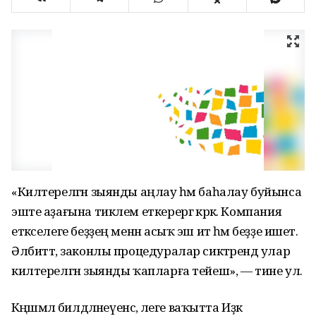
«Килтерелгән зыянды аңлау һәм баһалау буйынса
эште аҙағына тиклем еткерергә кәрәк. Компания
етәкселеге беҙҙең менән асыҡ эш итә һәм беҙҙе ишетә.
Әлбиттә, законлы процедуралар сиктәрендә улар
килтерелгән зыянды ҡапларға тейеш», — тине ул.
Кәңәшмәлә билдәләнеүенсә, әлеге ваҡытта Иҙәк