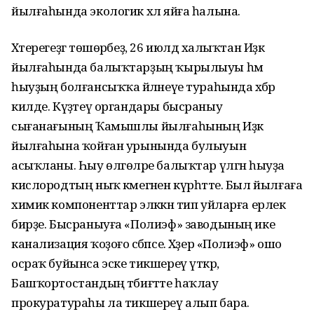
йылғаһында экологик хәл яйға һалына.
Хәтерегеҙгә төшөрәбеҙ, 26 июлдә халыҡтан Иҙәк
йылғаһында балыҡтарҙың ҡырылыуы һәм
һыуҙың болғансыҡҡа әйләнеүе тураһында хәбәр
килде. Күҙәтеү органдары бысраныу
сығанағының Ҡамышлы йылғаһының Иҙәк
йылғаһына ҡойған урынында булыуын
асыҡланы. Һыу өлгөләре балыҡтар үлгән һыуҙа
кислородтың ныҡ кәмегәнен күрһәтте. Был йылғаға
химик компоненттар эләккән тип уйларға ерлек
бирҙе. Бысраныуға «Полиэф» заводының ике
канализация ҡоҙоғо сәбәпсе. Хәҙер «Полиэф» ошо
осраҡ буйынса эске тикшереү үткәрә,
Башҡортостандың тәбиғәтте һаҡлау
прокуратураһы ла тикшереү алып бара.