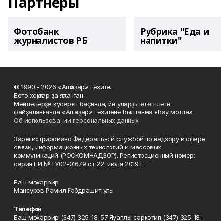
Партнеры
Фотобанк
Рубрика "Еда и
журналистов РБ
напитки"
© 1990 - 2026 «Ашҡаҙар» гәзите.
Бөтә хоҡуҡтар ҙа яҡланған.
Мәҡәләләрҙе күсереп баҫҡанда, йә уларҙы өлөшләтә
файҙаланғанда «Ашҡаҙар» гәзитенә һылтанма яһау мотлаҡ.
Об использовании персональных данных
Зарегистрировано Федеральной службой по надзору в сфере
связи, информационных технологий и массовых
коммуникаций (РОСКОМНАДЗОР). Регистрационный номер:
серия ПИ №ТУ02-01679 от 22 июля 2019 г.
Баш мөхәррир
Мансуров Рәмил Ғәбдрәшит улы.
Телефон
Баш мөхәррир (347) 325-18-57 Яуаплы сәркәтип (347) 325-18-