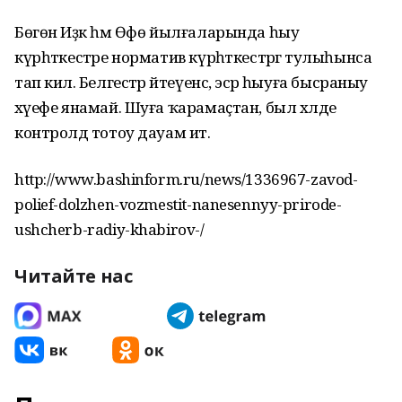
Бөгөн Иҙәк һәм Өфө йылғаларында һыу
күрһәткестәре норматив күрһәткестәргә тулыһынса
тап килә. Белгестәр әйтеүенсә, эсәр һыуға бысраныу
хәүефе янамай. Шуға ҡарамаҫтан, был хәлде
контролдә тотоу дауам итә.
http://www.bashinform.ru/news/1336967-zavod-
polief-dolzhen-vozmestit-nanesennyy-prirode-
ushcherb-radiy-khabirov-/
Читайте нас