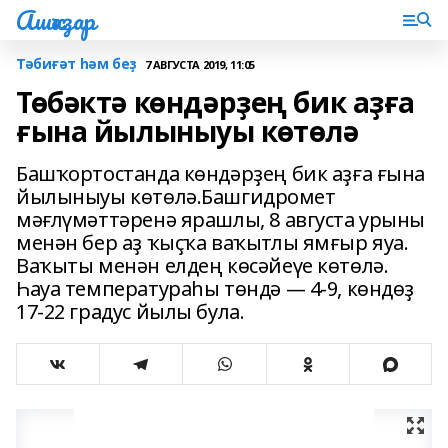
Ашҡаҙар
Тәбиғәт һәм беҙ
7 АВГУСТА 2019, 11:05
Төбәктә көндәрҙең бик аҙға
ғына йылыныуы көтөлә
Башҡортостанда көндәрҙең бик аҙға ғына
йылыныуы көтөлә.Башгидромет
мәғлүмәттәренә ярашлы, 8 августа урыны
менән бер аҙ ҡыҫҡа ваҡытлы ямғыр яуа.
Ваҡыты менән елдең көсәйеүе көтөлә.
Һауа температураһы төндә — 4-9, көндөҙ
17-22 градус йылы була.