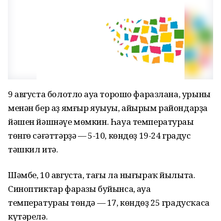
9 августа болотло һауа торошо фаразлана, урыны
менән бер аҙ ямғыр яуыуы, айырым райондарҙа
йәшен йәшнәүе мөмкин. Һауа температураһы
төнгө сәғәттәрҙә — 5-10, көндөҙ 19-24 градус
тәшкил итә.
Шәмбе, 10 августа, тағы ла нығыраҡ йылыта.
Синоптиктар фаразы буйынса, һауа
температураһы төндә — 17, көндөҙ 25 градусҡаса
күтәрелә.