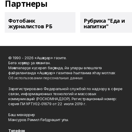
Партнеры
Фотобанк
Рубрика "Еда и
журналистов РБ
напитки"
© 1990 - 2026 «Ашҡаҙар» гәзите.
Бөтә хоҡуҡтар ҙа яҡланған.
Мәҡәләләрҙе күсереп баҫҡанда, йә уларҙы өлөшләтә
файҙаланғанда «Ашҡаҙар» гәзитенә һылтанма яһау мотлаҡ.
Об использовании персональных данных
Зарегистрировано Федеральной службой по надзору в сфере
связи, информационных технологий и массовых
коммуникаций (РОСКОМНАДЗОР). Регистрационный номер:
серия ПИ №ТУ02-01679 от 22 июля 2019 г.
Баш мөхәррир
Мансуров Рәмил Ғәбдрәшит улы.
Телефон