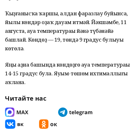
Ҡыҙғанысҡа ҡаршы, алдан фаразлау буйынса,
йылы көндәр оҙаҡ дауам итмәй. Йәкшәмбе, 11
августа, һауа температураһы йәнә түбәнәйә
башлай. Көндөҙ — 19, төндә 9 градус булыуы
көтөлә.
Яңы аҙна башында көндөҙгө һауа температураһы
14-15 градус була. Яуым-төшөм ихтималлығы
һаҡлана.
Читайте нас