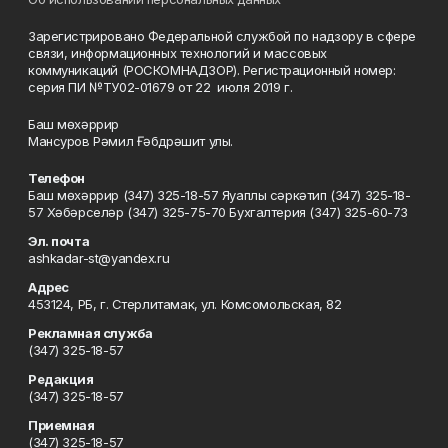
Зарегистрировано Федеральной службой по надзору в сфере
связи, информационных технологий и массовых
коммуникаций (РОСКОМНАДЗОР). Регистрационный номер:
серия ПИ №ТУ02-01679 от 22 июля 2019 г.
Баш мөхәррир
Мансуров Рәмил Ғәбдрәшит улы.
Телефон
Баш мөхәррир (347) 325-18-57 Яуаплы сәркәтип (347) 325-18-
57 Хәбәрселәр (347) 325-75-70 Бухгалтерия (347) 325-60-73
Эл. почта
ashkadar-st@yandex.ru
Адрес
453124, РБ, г. Стерлитамак, ул. Комсомольская, 82
Рекламная служба
(347) 325-18-57
Редакция
(347) 325-18-57
Приемная
(347) 325-18-57