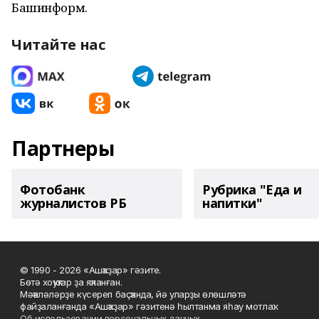
Башинформ.
Читайте нас
Партнеры
Фотобанк
Рубрика "Еда и
журналистов РБ
напитки"
© 1990 - 2026 «Ашҡаҙар» гәзите.
Бөтә хоҡуҡтар ҙа яҡланған.
Мәҡәләләрҙе күсереп баҫҡанда, йә уларҙы өлөшләтә
файҙаланғанда «Ашҡаҙар» гәзитенә һылтанма яһау мотлаҡ.
Об использовании персональных данных