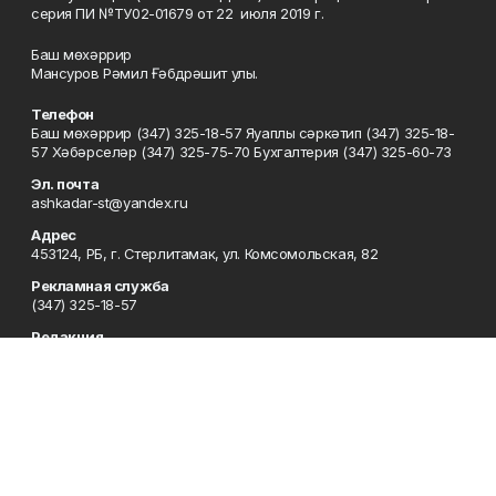
серия ПИ №ТУ02-01679 от 22 июля 2019 г.
Баш мөхәррир
Мансуров Рәмил Ғәбдрәшит улы.
Телефон
Баш мөхәррир (347) 325-18-57 Яуаплы сәркәтип (347) 325-18-
57 Хәбәрселәр (347) 325-75-70 Бухгалтерия (347) 325-60-73
Эл. почта
ashkadar-st@yandex.ru
Адрес
453124, РБ, г. Стерлитамак, ул. Комсомольская, 82
Рекламная служба
(347) 325-18-57
Редакция
(347) 325-18-57
Приемная
(347) 325-18-57
Сотрудничество
(347) 325-18-57