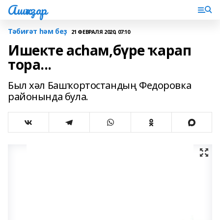
Ашҡаҙар
Тәбиғәт һәм беҙ
21 ФЕВРАЛЯ 2020, 07:10
Ишекте асһам,бүре ҡарап
тора...
Был хәл Башҡортостандың Федоровка
районында була.