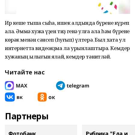
Ир кеше тышҡа сыҡһа, ишек алдында бүрене күреп
ҡала. Әммә хужа үҙен тиҙ генә ҡулға ала һәм бүрене
көрәк менән сәнсеп (һуғып) үлтерә. Был хаҡта ул
интернетта видеояҙма ла урынлаштыра. Кемдер
хужаның ҡылығын яҡлай, кемдер тәнҡитләй.
Читайте нас
Партнеры
Фотобанк
Рубрика "Еда и