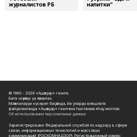
журналистов РБ
напитки"
© 1990 - 2026 «Ашҡаҙар» гәзите.
Бөтә хоҡуҡтар ҙа яҡланған.
Мәҡәләләрҙе күсереп баҫҡанда, йә уларҙы өлөшләтә
файҙаланғанда «Ашҡаҙар» гәзитенә һылтанма яһау мотлаҡ.
Об использовании персональных данных
Зарегистрировано Федеральной службой по надзору в сфере
связи, информационных технологий и массовых
коммуникаций (РОСКОМНАДЗОР). Регистрационный номер: