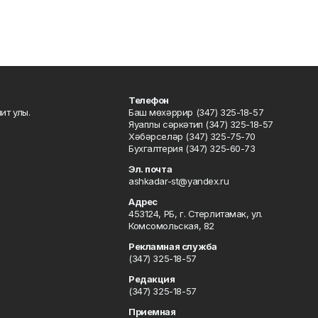
Телефон
ит улы.
Баш мөхәррир (347) 325-18-57
Яуаплы сәркәтип (347) 325-18-57
Хәбәрселәр (347) 325-75-70
Бухгалтерия (347) 325-60-73
Эл. почта
ashkadar-st@yandex.ru
Адрес
453124, РБ, г. Стерлитамак, ул.
Комсомольская, 82
Рекламная служба
(347) 325-18-57
Редакция
(347) 325-18-57
Приемная