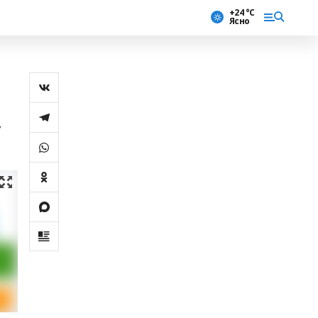
+24 °С
Ясно
,