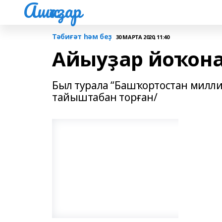
Ашҡаҙар
Тәбиғәт һәм беҙ
30 МАРТА 2020, 11:40
Айыуҙар йоҡона
Был турала “Башҡортостан милли 
тайыштабан торған/