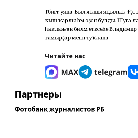
Тәбиғәт уяна. Был яҡшы яңылыҡ. Ғәҙә
ҡыш ҡарлы һәм оҙон булды. Шуға ла
һаҡланған биләмә етәксеһе Владимир
тамырҙар менән туҡлана.
Читайте нас
Партнеры
Фотобанк журналистов РБ