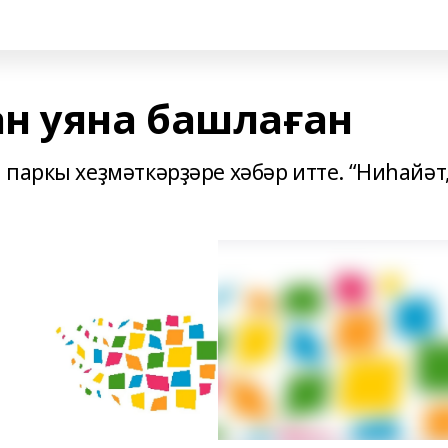
н уяна башлаған
паркы хеҙмәткәрҙәре хәбәр итте. “Ниһайәт