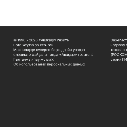
© 1990 - 2026 «Ашҡаҙар» гәзите.
Зарегист
Бөтә хоҡуҡтар ҙа яҡланған.
надзору 
Мәҡәләләрҙе күсереп баҫҡанда, йә уларҙы
технолог
өлөшләтә файҙаланғанда «Ашҡаҙар» гәзитенә
(РОСКОМ
һылтанма яһау мотлаҡ.
серия ПИ
Об использовании персональных данных