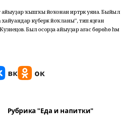
ттә айыуҙар ҡышҡы йоҡонан иртәрәк уяна. Быйыл
 хайуандар күберәк йоҡланы”, тип яҙған
 Кузнецов. Был осорҙа айыуҙар ағас бөрөһө һәм
Рубрика "Еда и напитки"