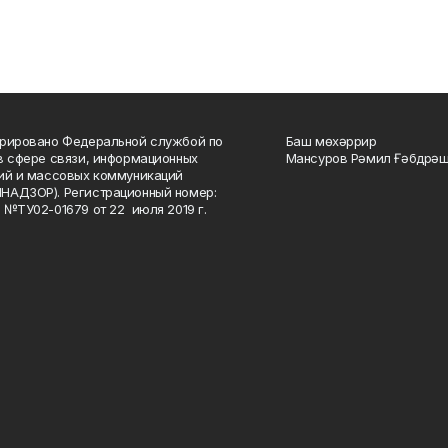
рировано Федеральной службой по
Баш мөхәррир
в сфере связи, информационных
Мансуров Рәмил Ғәбдрәш
ий и массовых коммуникаций
НАДЗОР). Регистрационный номер:
 №ТУ02-01679 от 22 июля 2019 г.