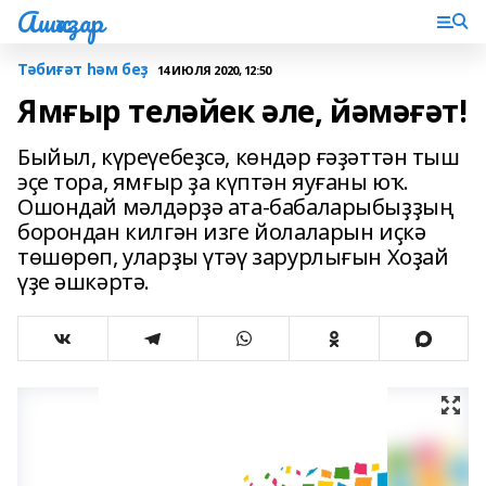
Ашҡаҙар
Тәбиғәт һәм беҙ
14 ИЮЛЯ 2020, 12:50
Ямғыр теләйек әле, йәмәғәт!
Быйыл, күреүебеҙсә, көндәр ғәҙәттән тыш
эҫе тора, ямғыр ҙа күптән яуғаны юҡ.
Ошондай мәлдәрҙә ата-бабаларыбыҙҙың
борондан килгән изге йолаларын иҫкә
төшөрөп, уларҙы үтәү зарурлығын Хоҙай
үҙе әшкәртә.