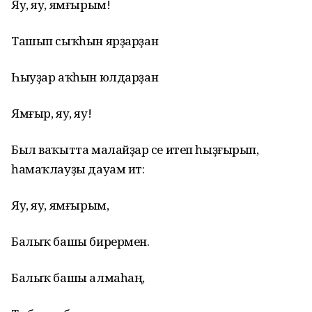
Яу, яу, ямғырым!
Ташып сыҡһын ярҙарҙан
Һыуҙар аҡһын юлдарҙан
Ямғыр, яу, яу!
Был ваҡытта малайҙар әсе итеп һыҙғырып,
һамаҡлауҙы дауам итә:
Яу, яу, ямғырым,
Балыҡ башы бирермен.
Балыҡ башы алмаһаң,