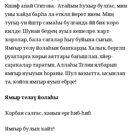
Кәшифә апай Сәғитова.- Атайым һуҡыр булғас, мин
уны ҡайҙа барһа ла етәкләп йөрөтә инем. Миңә
туғыҙ-ун йәштәр самаһы булғанда йәй бик ҡоро
килде. Шунан беҙҙең ауыл кешеләре: ҡарт-
ҡоролар, бала-сағалар һыу буйына сығып,
Ямғыр теләү йолаһын башҡарҙы. Халыҡ, бергәләп
әруахтарға ҡөрьән аяттары бағышлап, хәйер-
саҙаҡалар таратып, Аллаһы Тәғәләнән ялбарып
ямғыр яуыуын һораны. Шул ваҡытта, ысынлап
та, ҡойоп ямғыр яуып ебәрҙе!
Ямғыр теләү йолаһы
Ҡорбан салғас, ҡанын ергә һибә-һибә:
Ямғыр булып ҡайт!