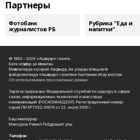
Партнеры
Фотобанк
Рубрика "Еда и
журналистов РБ
напитки"
© 1990 - 2026 «Ашҡаҙар» гәзите.
Бөтә хоҡуҡтар ҙа яҡланған.
Мәҡәләләрҙе күсереп баҫҡанда, йә уларҙы өлөшләтә
файҙаланғанда «Ашҡаҙар» гәзитенә һылтанма яһау мотлаҡ.
Об использовании персональных данных
Зарегистрировано Федеральной службой по надзору в сфере
связи, информационных технологий и массовых
коммуникаций (РОСКОМНАДЗОР). Регистрационный номер:
серия ПИ №ТУ02-01679 от 22 июля 2019 г.
Баш мөхәррир
Мансуров Рәмил Ғәбдрәшит улы.
Телефон