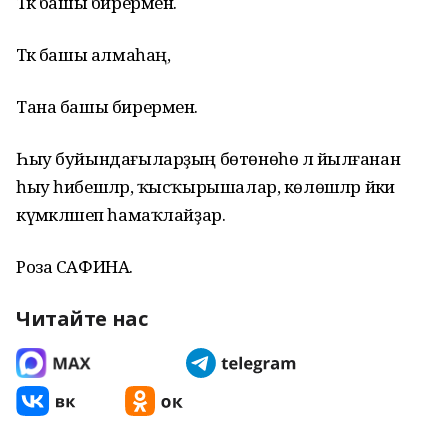
Тәкә башы бирермен.
Тәкә башы алмаһаң,
Тана башы бирермен.
Һыу буйындағыларҙың бөтөнөһө лә йылғанан
һыу һибешәләр, ҡысҡырышалар, көлөшәләр йәки
күмәкләшеп һамаҡлайҙар.
Роза САФИНА.
Читайте нас