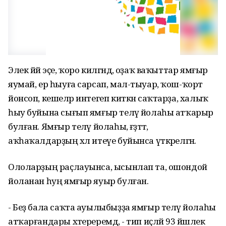
Элек йәй эҫе, ҡоро килгәндә, оҙаҡ ваҡыттар ямғыр
яумай, ер һыуға сарсап, мал-тыуар, ҡош-ҡорт
йонсоп, кешеләр интегеп киткән саҡтарҙа, халыҡ
һыу буйына сығып ямғыр теләү йолаһы атҡарыр
булған. Ямғыр теләү йолаһы, ғәҙәттә,
аҡһаҡалдарҙың хәл итеүе буйынса үткәрелгән.
Ололарҙың раҫлауынса, ысынлап та, ошондой
йоланан һуң ямғыр яуыр булған.
- Беҙ бала саҡта ауылыбыҙҙа ямғыр теләү йолаһы
атҡарғандары хәтереремдә, - тип иҫләй 93 йәшлек