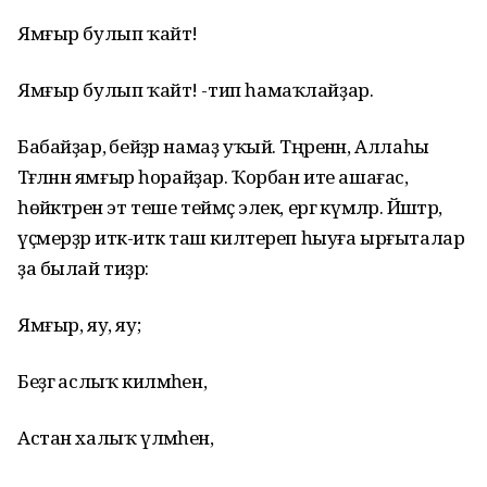
Ямғыр булып ҡайт!
Ямғыр булып ҡайт! -тип һамаҡлайҙар.
Бабайҙар, әбейҙәр намаҙ уҡый. Тәңренән, Аллаһы
Тәғәләнән ямғыр һорайҙар. Ҡорбан ите ашағас,
һөйәктәрен эт теше теймәҫ элек, ергә күмәләр. Йәштәр,
үҫмерҙәр итәк-итәк таш килтереп һыуға ырғыталар
ҙа былай тиҙәр:
Ямғыр, яу, яу;
Беҙгә аслыҡ килмәһен,
Астан халыҡ үлмәһен,