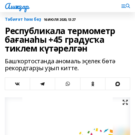
Ашҡаҙар
Тәбиғәт һәм беҙ
16 ИЮЛЯ 2020, 13:27
Республикала термометр
бағанаһы +45 градусҡа
тиклем күтәрелгән
Башҡортостанда аномаль эҫелек бөтә
рекордтарҙы уҙып китте.