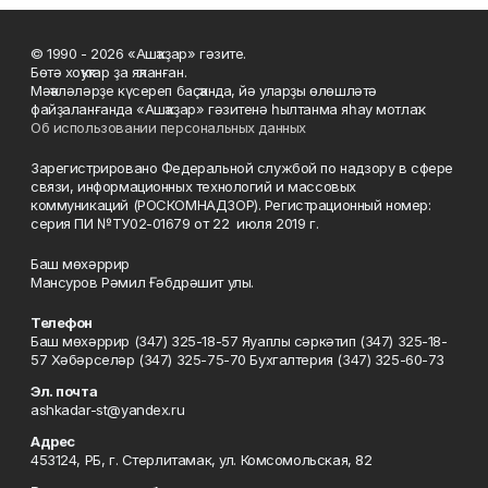
© 1990 - 2026 «Ашҡаҙар» гәзите.
Бөтә хоҡуҡтар ҙа яҡланған.
Мәҡәләләрҙе күсереп баҫҡанда, йә уларҙы өлөшләтә
файҙаланғанда «Ашҡаҙар» гәзитенә һылтанма яһау мотлаҡ.
Об использовании персональных данных
Зарегистрировано Федеральной службой по надзору в сфере
связи, информационных технологий и массовых
коммуникаций (РОСКОМНАДЗОР). Регистрационный номер:
серия ПИ №ТУ02-01679 от 22 июля 2019 г.
Баш мөхәррир
Мансуров Рәмил Ғәбдрәшит улы.
Телефон
Баш мөхәррир (347) 325-18-57 Яуаплы сәркәтип (347) 325-18-
57 Хәбәрселәр (347) 325-75-70 Бухгалтерия (347) 325-60-73
Эл. почта
ashkadar-st@yandex.ru
Адрес
453124, РБ, г. Стерлитамак, ул. Комсомольская, 82