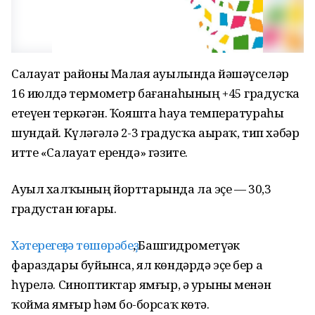
Салауат районы Малаяҙ ауылында йәшәүселәр
16 июлдә термометр бағанаһының +45 градусҡа
етеүен теркәгән. Ҡояшта һауа температураһы
шундай. Күләгәлә 2-3 градусҡа аҙыраҡ, тип хәбәр
итте «Салауат ерендә» гәзите.
Ауыл халҡының йорттарында ла эҫе — 30,3
градустан юғары.
Хәтерегеҙгә төшөрәбеҙ
, Башгидрометүҙәк
фараздары буйынса, ял көндәрдә эҫе бер аҙ
һүрелә. Синоптиктар ямғыр, ә урыны менән
ҡойма ямғыр һәм боҙ-борсаҡ көтә.