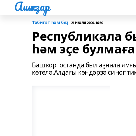
Ашҡаҙар
Тәбиғәт һәм беҙ
21 ИЮЛЯ 2020, 16:30
Республикала б
һәм эҫе булмаға
Башҡортостанда был аҙнала ямғы
көтөлә.Алдағы көндәрҙә синопти