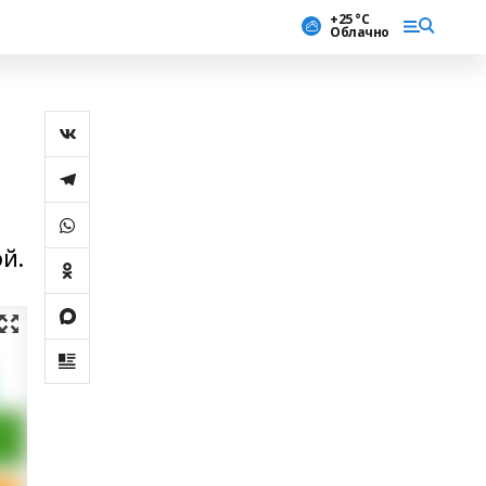
+25 °С
Облачно
ә
й.