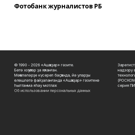
Фотобанк журналистов РБ
© 1990 - 2026 «Ашҡаҙар» гәзите.
Зарегист
Бөтә хоҡуҡтар ҙа яҡланған.
надзору 
Мәҡәләләрҙе күсереп баҫҡанда, йә уларҙы
технолог
өлөшләтә файҙаланғанда «Ашҡаҙар» гәзитенә
(РОСКОМ
һылтанма яһау мотлаҡ.
серия ПИ
Об использовании персональных данных