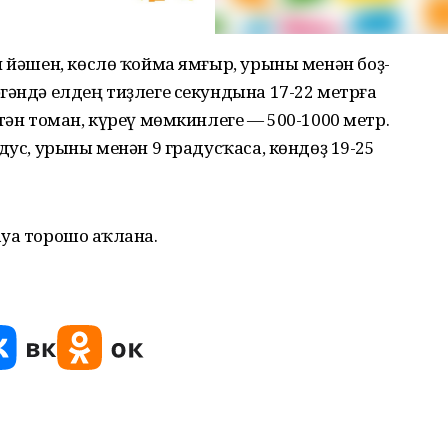
н йәшен, көслө ҡойма ямғыр, урыны менән боҙ-
гәндә елдең тиҙлеге секундына 17-22 метрға
тән томан, күреү мөмкинлеге — 500-1000 метр.
дус, урыны менән 9 градусҡаса, көндөҙ 19-25
уа торошо һаҡлана.