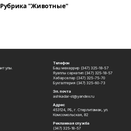
Рубрика "Животные"
Телефон
ит улы.
Баш мөхәррир (347) 325-18-57
Яуаплы сәркәтип (347) 325-18-57
Хәбәрселәр (347) 325-75-70
Бухгалтерия (347) 325-60-73
Эл. почта
ashkadar-st@yandex.ru
Адрес
453124, РБ, г. Стерлитамак, ул.
Комсомольская, 82
Рекламная служба
(347) 325-18-57