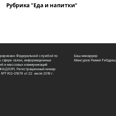
Рубрика "Еда и напитки"
рировано Федеральной службой по
Баш мөхәррир
в сфере связи, информационных
Мансуров Рәмил Ғәбдрәш
ий и массовых коммуникаций
НАДЗОР). Регистрационный номер:
 №ТУ02-01679 от 22 июля 2019 г.