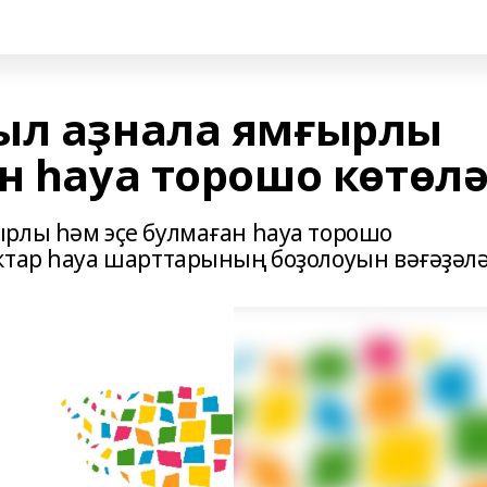
ыл аҙнала ямғырлы
н һауа торошо көтөл
рлы һәм эҫе булмаған һауа торошо
ктар һауа шарттарының боҙолоуын вәғәҙәлә