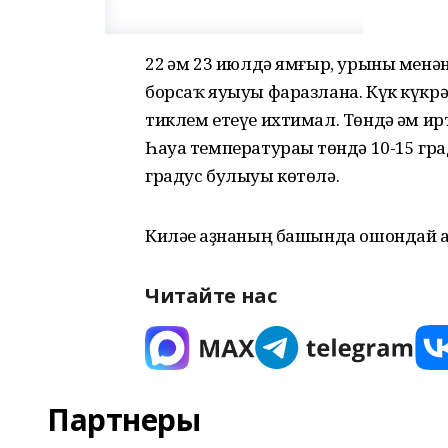
22 һәм 23 июлдә ямғыр, урыны менә
борсаҡ яуыуы фаразлана. Күк күкрә
тиклем етеүе ихтимал. Төндә һәм ир
Һауа температураһы төндә 10-15 гра
градус булыуы көтөлә.
Киләһе аҙнаның башында ошондай һа
Читайте нас
Партнеры