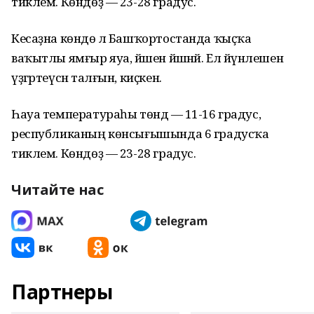
тиклем. Көндөҙ — 23-28 градус.
Кесаҙна көндө лә Башҡортостанда ҡыҫҡа
ваҡытлы ямғыр яуа, йәшен йәшнәй. Ел йүнәлешен
үҙгәртеүсән талғын, киҫкен.
Һауа температураһы төндә — 11-16 градус,
республиканың көнсығышында 6 градусҡа
тиклем. Көндөҙ — 23-28 градус.
Читайте нас
Партнеры