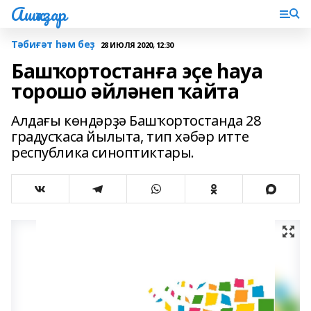
Ашҡаҙар
Тәбиғәт һәм беҙ
28 ИЮЛЯ 2020, 12:30
Башҡортостанға эҫе һауа
торошо әйләнеп ҡайта
Алдағы көндәрҙә Башҡортостанда 28
градусҡаса йылыта, тип хәбәр итте
республика синоптиктары.