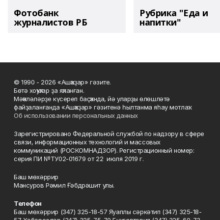
Фотобанк
Рубрика "Еда и
журналистов РБ
напитки"
© 1990 - 2026 «Ашҡаҙар» гәзите.
Бөтә хоҡуҡтар ҙа яҡланған.
Мәҡәләләрҙе күсереп баҫҡанда, йә уларҙы өлөшләтә
файҙаланғанда «Ашҡаҙар» гәзитенә һылтанма яһау мотлаҡ.
Об использовании персональных данных
Зарегистрировано Федеральной службой по надзору в сфере
связи, информационных технологий и массовых
коммуникаций (РОСКОМНАДЗОР). Регистрационный номер:
серия ПИ №ТУ02-01679 от 22 июля 2019 г.
Баш мөхәррир
Мансуров Рәмил Ғәбдрәшит улы.
Телефон
Баш мөхәррир (347) 325-18-57 Яуаплы сәркәтип (347) 325-18-