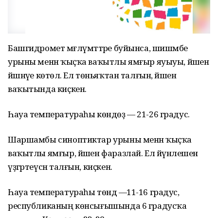
Башгидромет мәғлүмәттәре буйынса, шишәмбе
урыны менән ҡыҫҡа ваҡытлы ямғыр яуыуы, йәшен
йәшнәүе көтөлә. Ел төньяҡтан талғын, йәшен
ваҡытында киҫкен.
Һауа температураһы көндөҙ — 21-26 градус.
Шаршамбы синоптиктар урыны менән ҡыҫҡа
ваҡытлы ямғыр, йәшен фаразлай. Ел йүнәлешен
үҙгәртеүсән талғын, киҫкен.
Һауа температураһы төндә —11-16 градус,
республиканың көнсығышында 6 градусҡа