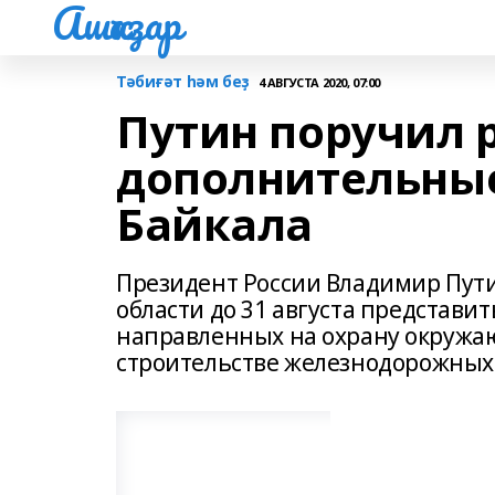
Ашҡаҙар
Тәбиғәт һәм беҙ
4 АВГУСТА 2020, 07:00
Путин поручил 
дополнительные
Байкала
Президент России Владимир Пути
области до 31 августа представи
направленных на охрану окружаю
строительстве железнодорожных