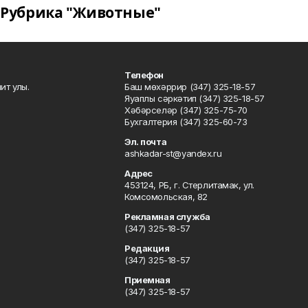
Рубрика "Животные"
Телефон
ит улы.
Баш мөхәррир (347) 325-18-57
Яуаплы сәркәтип (347) 325-18-57
Хәбәрселәр (347) 325-75-70
Бухгалтерия (347) 325-60-73
Эл. почта
ashkadar-st@yandex.ru
Адрес
453124, РБ, г. Стерлитамак, ул.
Комсомольская, 82
Рекламная служба
(347) 325-18-57
Редакция
(347) 325-18-57
Приемная
(347) 325-18-57