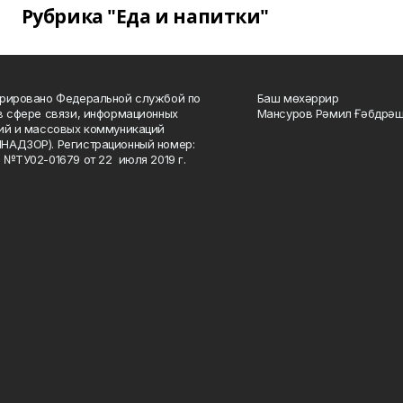
Рубрика "Еда и напитки"
рировано Федеральной службой по
Баш мөхәррир
в сфере связи, информационных
Мансуров Рәмил Ғәбдрәш
ий и массовых коммуникаций
НАДЗОР). Регистрационный номер:
 №ТУ02-01679 от 22 июля 2019 г.