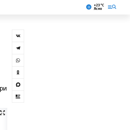
+23 °С
Ясно
при