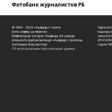
Фотобанк журналистов РБ
© 1990 - 2026 «Ашҡаҙар» гәзите.
Зарегист
Бөтә хоҡуҡтар ҙа яҡланған.
надзору 
Мәҡәләләрҙе күсереп баҫҡанда, йә уларҙы
технолог
өлөшләтә файҙаланғанда «Ашҡаҙар» гәзитенә
(РОСКОМ
һылтанма яһау мотлаҡ.
серия ПИ
Об использовании персональных данных