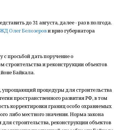
тавить до 31 августа, далее - раз в полгода.
РЖД
Олег Белозеров
и врио губернатора
у с просьбой дать поручение о
 строительства и реконструкции объектов
йоне Байкала.
н, упрощающий процедуры для строительства
егии пространственного развития РФ, в том
сть корректировки границ особо охраняемых
го либо местного значения. Норма закона
и для строительства, реконструкции объектов