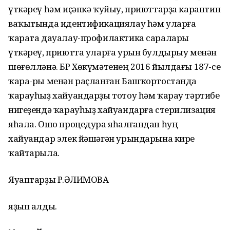
үткәреү һәм иҫәпкә ҡуйыу, приюттарҙа карантин
ваҡытында идентификациялау һәм уларға
ҡарата дауалау-профилактика саралары
үткәреү, приютта уларға урын булдырыу менән
шөғөлләнә. БР Хөкүмәтенең 2016 йылдағы 187-се
ҡара-ры менән раҫланған Башҡортостанда
ҡарауһыҙ хайуандарҙы тотоу һәм ҡарау тәртибе
нигеҙендә ҡарауһыҙ хайуандарға стерилизация
яһала. Ошо процедура яһалғандан һуң
хайуандар элек йәшәгән урындарына кире
ҡайтарыла.
Яуаптарҙы Р.ҒӘЛИМОВА
яҙып алды.