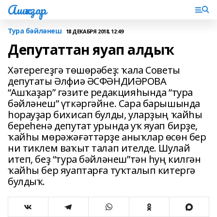
Ашҡаҙар
Тура бәйләнеш
18 ДЕКАБРЯ 2018, 12:49
Депутаттан яуап алдыҡ
Хәтерегеҙгә төшөрәбеҙ: ҡала Советы
депутаты Әлфиә ӘСФӘНДИӘРОВА
“Ашҡаҙар” гәзите редакцияһында “тура
бәйләнеш” үткәргәйне. Сара барышында
һорауҙар бихисап булды, уларҙың ҡайһы
береһенә депутат урында уҡ яуап бирҙе,
ҡайһы мөрәжәғәттәрҙе аныҡлар өсөн бер
ни тиклем ваҡыт талап ителде. Шулай
итеп, беҙ “тура бәйләнеш”тән һуң килгән
ҡайһы бер яуаптарға туҡталып китергә
булдыҡ.