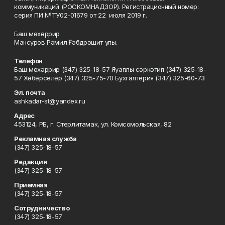
коммуникаций (РОСКОМНАДЗОР). Регистрационный номер:
серия ПИ №ТУ02-01679 от 22 июля 2019 г.
Баш мөхәррир
Мансуров Рәмил Ғәбдрәшит улы.
Телефон
Баш мөхәррир (347) 325-18-57 Яуаплы сәркәтип (347) 325-18-
57 Хәбәрселәр (347) 325-75-70 Бухгалтерия (347) 325-60-73
Эл. почта
ashkadar-st@yandex.ru
Адрес
453124, РБ, г. Стерлитамак, ул. Комсомольская, 82
Рекламная служба
(347) 325-18-57
Редакция
(347) 325-18-57
Приемная
(347) 325-18-57
Сотрудничество
(347) 325-18-57