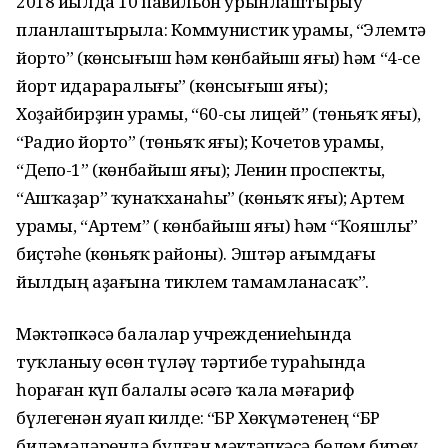
2018 йылда 10 павильон урынлаштырыу
планлаштырыла: Коммунистик урамы, “Элемтә
йорто” (көнсығыш һәм көнбайыш яғы) һәм “4-се
йорт идараралығы” (көнсығыш яғы);
Хоҙайбирҙин урамы, “60-сы лицей” (төньяҡ яғы),
“Радио йорто” (төньяҡ яғы); Кочетов урамы,
“Депо-1” (көнбайыш яғы); Ленин проспекты,
“Ашҡаҙар” ҡунаҡханаһы” (көньяҡ яғы); Артем
урамы, “Артем” ( көнбайыш яғы) һәм “Ҡояшлы”
биҫтәһе (көньяҡ районы). Эштәр ағымдағы
йылдың аҙағына тиклем тамамланасаҡ”.
Мәктәпкәсә балалар учреждениеһында
туҡланыу өсөн түләү тәртибе тураһында
һораған күп балалы әсәгә ҡала мәғариф
бүлегенән яуап килде: “БР Хөкүмәтенең “БР
биләмәләрендә булған мәктәпкәсә белем биреү