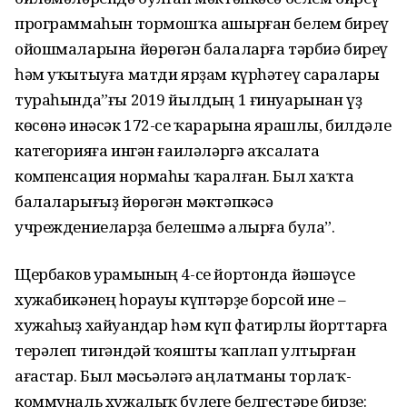
программаһын тормошҡа ашырған белем биреү
ойошмаларына йөрөгән балаларға тәрбиә биреү
һәм уҡытыуға матди ярҙам күрһәтеү саралары
тураһында”ғы 2019 йылдың 1 ғинуарынан үҙ
көсөнә инәсәк 172-се ҡарарына ярашлы, билдәле
категорияға ингән ғаиләләргә аҡсалата
компенсация нормаһы ҡаралған. Был хаҡта
балаларығыҙ йөрөгән мәктәпкәсә
учреждениеларҙа белешмә алырға була”.
Щербаков урамының 4-се йортонда йәшәүсе
хужабикәнең һорауы күптәрҙе борсой ине –
хужаһыҙ хайуандар һәм күп фатирлы йорттарға
терәлеп тигәндәй ҡояшты ҡаплап ултырған
ағастар. Был мәсьәләгә аңлатманы торлаҡ-
коммуналь хужалыҡ бүлеге белгестәре бирҙе: