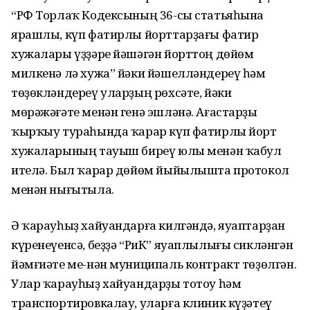
“РФ Торлаҡ Кодексының 36-сы статьяһына
ярашлы, күп фатирлы йорттарҙағы фатир
хужалары үҙҙәре йәшәгән йорттоң дөйөм
милкенә лә хужа” йәки йәшелләндереү һәм
төҙөкләндереү уларҙың рөхсәте, йәки
мөрәжәғәте менән генә эшләнә. Ағастарҙы
ҡырҡыу тураһында ҡарар күп фатирлы йорт
хужаларының тауыш биреү юлы менән ҡабул
ителә. Был ҡарар дөйөм йыйылышта протокол
менән нығытыла.
Ә ҡарауһыҙ хайуандарға килгәндә, яуаптарҙан
күренеүенсә, беҙҙә “РиК” яуаплылығы сикләнгән
йәмғиәте ме-нән муниципаль контракт төҙөлгән.
Улар ҡарауһыҙ хайуандарҙы тотоу һәм
транспортировкалау, уларға клиник күҙәтеү