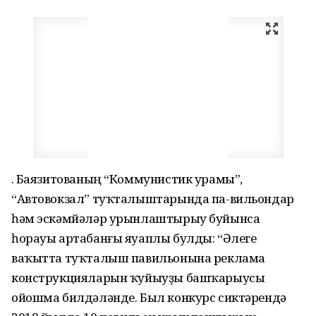
Ғ. Баязитованың “Коммунистик урамы”,
“Автовокзал” туҡталыштарында па-вильондар
һәм эскәмйәләр урынлаштырыу буйынса
һорауы артабанғы яуаплы булды: “Әлеге
ваҡытта туҡталыш павильонына реклама
конструкцияларын ҡуйыуҙы башҡарыусы
ойошма билдәләнде. Был конкурс сиктәрендә