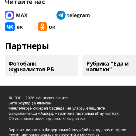
Читайте нас
Партнеры
Фотобанк
Рубрика "Еда и
журналистов РБ
напитки"
© 1990 - 2026 «Ашҡаҙар» гәзите.
Бөтә хоҡуҡтар ҙа яҡланған.
Мәҡәләләрҙе күсереп баҫҡанда, йә уларҙы өлөшләтә
файҙаланғанда «Ашҡаҙар» гәзитенә һылтанма яһау мотлаҡ.
Об использовании персональных данных
Зарегистрировано Федеральной службой по надзору в сфере
связи, информационных технологий и массовых