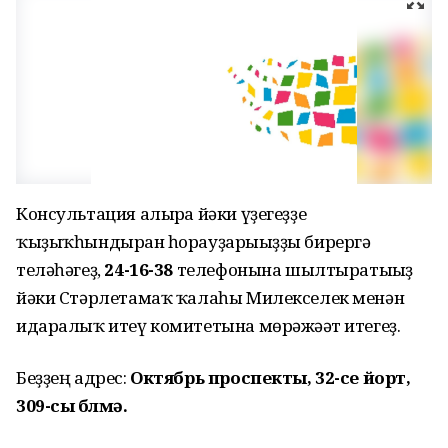
Консультация алырға йәки үҙегеҙҙе
ҡыҙыҡһындырған һорауҙарығыҙҙы бирергә
теләһәгеҙ,
24-16-38
телефонына шылтыратығыҙ
йәки Стәрлетамаҡ ҡалаһы Милекселек менән
идаралыҡ итеү комитетына мөрәжәғәт итегеҙ.
Беҙҙең адрес:
Октябрь проспекты, 32-се йорт,
309-сы бүлмә.