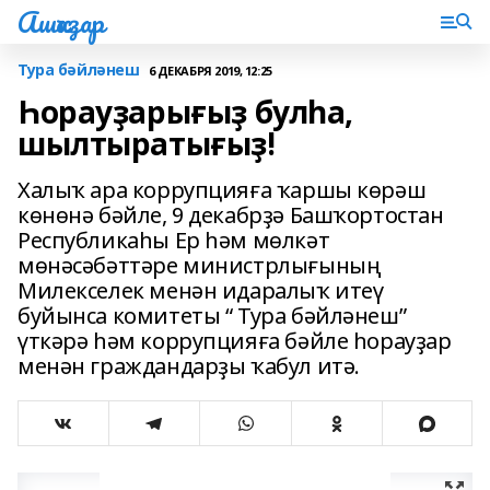
Ашҡаҙар
Тура бәйләнеш
6 ДЕКАБРЯ 2019, 12:25
Һорауҙарығыҙ булһа,
шылтыратығыҙ!
Халыҡ ара коррупцияға ҡаршы көрәш
көнөнә бәйле, 9 декабрҙә Башҡортостан
Республикаһы Ер һәм мөлкәт
мөнәсәбәттәре министрлығының
Милекселек менән идаралыҡ итеү
буйынса комитеты “ Тура бәйләнеш”
үткәрә һәм коррупцияға бәйле һорауҙар
менән граждандарҙы ҡабул итә.