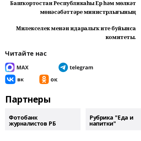
Башҡортостан Республикаһы Ер һәм мөлкәт
мөнәсәбәттәре министрлығының
Милекселек менән идаралыҡ итеү буйынса
комитеты.
Читайте нас
Партнеры
Фотобанк
Рубрика "Еда и
журналистов РБ
напитки"