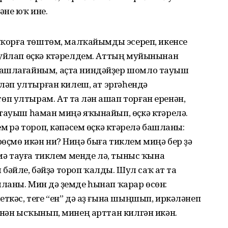
гәне юҡ ине.
соҡорға төштөм, малҡайымды эсереп, икенсе
буйлап өҫкә күтәрелдем. Аттың муйынынан
башлағайным, аҫта ниндәйҙер шомло тауыш
әләп ултырған килеш, ат эргәһендә
 ултырам. Ат та үлән ашап торған еренән,
тауыш һаман миңә яҡынайып, өҫкә күтәрелә.
 үрә тороп, кәпәсем өҫкә күтәрелә башланы:
өҫмө икән ни? Ниңә быға тиклем миңә бер ҙә
әмә тауға тиклем менде лә, тыныс ҡына
ул бәйле, бәйҙә тороп ҡалды. Шул саҡ ат та
аны. Мин дә үҙемде һынап ҡарар өсөн:
еткәс, теге “ен” дә аҙ ғына шыңшып, иркәләнеп
енән ысҡынып, минең арттан килгән икән.