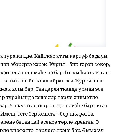
ға тура килде. Ҡайтҡас атты картуф баҫыуы
п ебәрергә кәрәк. Ҡурғы – бик тәрән соҡор,
әй генә шишмәһе лә бар. Һыуы һәр саҡ тап-
н ҡатыҡ шыйыҡлап айран эсә. Ҡурғы аша
маҡ юлы бар. Төндәрен үткәндә урман эсе
ҡор тураһында кешеләр төрлө хикмәтле
әр. Ул ҡурғы соҡороноң ен-эйәһе бар тигән
Имеш, теге бер кешегә – бер ҡиәфәттә,
өһөнә бөтөнләй өсөнсө төрлө күренгән. Ә
лө ҡиәфәттә, төрлөсә үткәне бар. Әммә ул