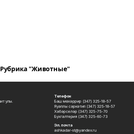
Рубрика "Животные"
Телефон
ит улы.
Баш мөхәррир (347) 325-18-57
Яуаплы сәркәтип (347) 325-18-57
Хәбәрселәр (347) 325-75-70
Бухгалтерия (347) 325-60-73
Эл. почта
ashkadar-st@yandex.ru