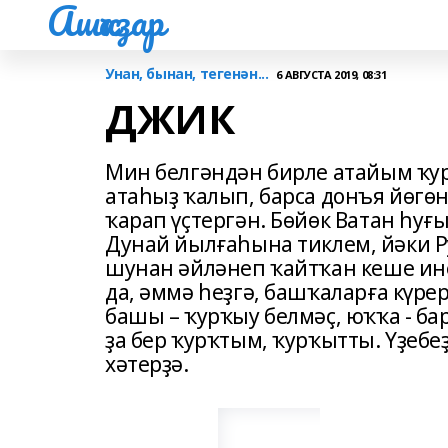
Ашҡаҙар
Унан, бынан, тегенән...
6 АВГУСТА 2019, 08:31
ДЖИК
Мин белгәндән бирле атайым ҡур
атаһыҙ ҡалып, барса донъя йөгөн
ҡарап үҫтергән. Бөйөк Ватан һ
Дунай йылғаһына тиклем, йәки Р
шунан әйләнеп ҡайтҡан кеше ине
да, әммә һеҙгә, башҡаларға күрер
башы – ҡурҡыу белмәҫ, юҡҡа - б
ҙа бер ҡурҡтым, ҡурҡытты. Үҙебеҙ
хәтерҙә.