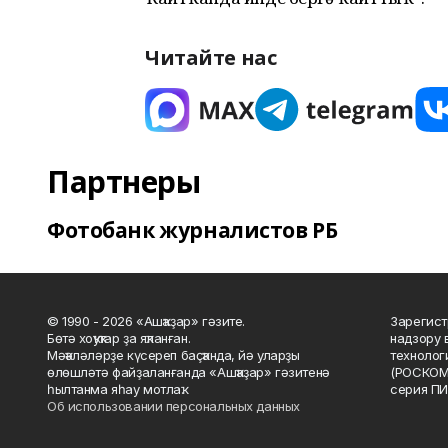
Читайте нас
Партнеры
Фотобанк журналистов РБ
© 1990 - 2026 «Ашҡаҙар» гәзите.
Зарегист
Бөтә хоҡуҡтар ҙа яҡланған.
надзору 
Мәҡәләләрҙе күсереп баҫҡанда, йә уларҙы
технолог
өлөшләтә файҙаланғанда «Ашҡаҙар» гәзитенә
(РОСКОМ
һылтанма яһау мотлаҡ.
серия ПИ
Об использовании персональных данных