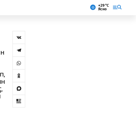
+29 °С
Ясно
ан
п,
ын
,
й