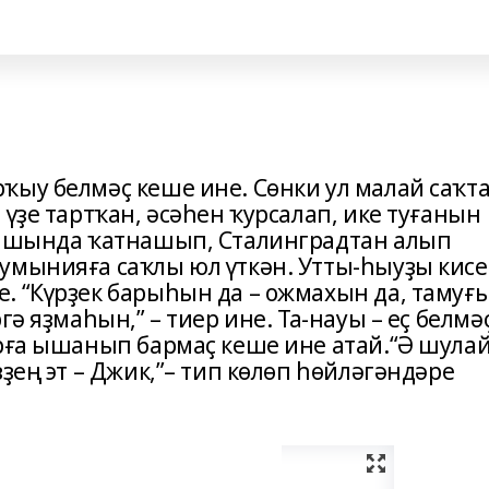
ҡыу белмәҫ кеше ине. Сөнки ул малай саҡт
 үҙе тартҡан, әсәһен ҡурсалап, ике туғанын
уғышында ҡатнашып, Сталинградтан алып
умынияға саҡлы юл үткән. Утты-һыуҙы кисе
. “Күрҙек барыһын да – ожмахын да, тамуғ
гә яҙмаһын,” – тиер ине. Та-науы – еҫ белмәҫ
арға ышанып бармаҫ кеше ине атай.“Ә шула
ҙең эт – Джик,”– тип көлөп һөйләгәндәре