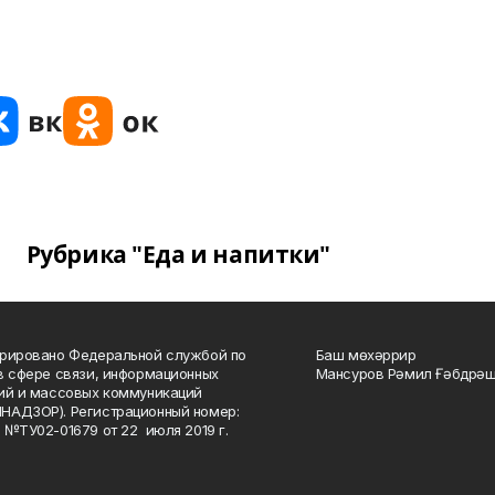
Рубрика "Еда и напитки"
рировано Федеральной службой по
Баш мөхәррир
в сфере связи, информационных
Мансуров Рәмил Ғәбдрәш
ий и массовых коммуникаций
НАДЗОР). Регистрационный номер:
 №ТУ02-01679 от 22 июля 2019 г.