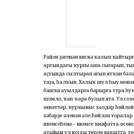
Район үҙәгенән кискә ҡалып ҡайтыр
артындағы ҡурғы аша сығарып, тыша
аҫтында сылтырап ағып ятҡан бәләк
таҙа, һалҡын. Халыҡ шул һыу менә
башҡа ауылдарға барырға тура һуҡ
шомло, ҡап-ҡара булып ята. Ул со
әкиәттәр, ҡурҡыныс хәлдәр һөйләйҙ
хәбәрҙе әленән әле һөйләп торалар. 
икенсеһенә – икенсе ҡиәфәттә, өсөнс
атайым ул юлды төрлө ваҡытта, төр