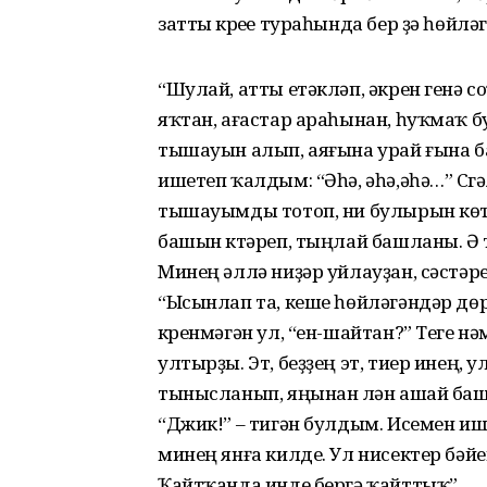
затты күреүе тураһында бер ҙә һөйлә
“Шулай, атты етәкләп, әкрен генә 
яҡтан, ағастар араһынан, һуҡмаҡ 
тышауын алып, аяғына урай ғына 
ишетеп ҡалдым: “Әһә, әһә,әһә…” Сүг
тышауымды тотоп, ни булырын көтөп
башын күтәреп, тыңлай башланы. Ә 
Минең әллә ниҙәр уйлауҙан, сәстәрем
“Ысынлап та, кеше һөйләгәндәр дөр
күренмәгән ул, “ен-шайтан?” Теге н
ултырҙы. Эт, беҙҙең эт, тиер инең, 
тынысланып, яңынан үлән ашай башл
“Джик!” – тигән булдым. Исемен иш
минең янға килде. Ул нисектер бәй
Ҡайтҡанда инде бергә ҡайттыҡ”.