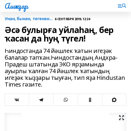
Ашҡаҙар
Унан, бынан, тегенән...
6 СЕНТЯБРЯ 2019, 12:24
Әсә булырға уйлаһаң, бер
ҡасан да һуң түгел!
Һиндостанда 74 йәшлек ҡатын игеҙәк
балалар тапҡан.Һиндостандың Андхра-
Прадеш штатында ЭКО ярҙамында
ауырлы ҡалған 74 йәшлек ҡатындың
игеҙәк ҡыҙҙары тыуған, тип яҙа Hindustan
Times гәзите.