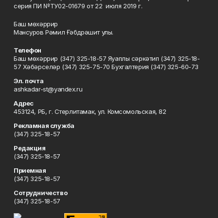
серия ПИ №ТУ02-01679 от 22 июля 2019 г.
Баш мөхәррир
Мансуров Рәмил Ғәбдрәшит улы.
Телефон
Баш мөхәррир (347) 325-18-57 Яуаплы сәркәтип (347) 325-18-
57 Хәбәрселәр (347) 325-75-70 Бухгалтерия (347) 325-60-73
Эл. почта
ashkadar-st@yandex.ru
Адрес
453124, РБ, г. Стерлитамак, ул. Комсомольская, 82
Рекламная служба
(347) 325-18-57
Редакция
(347) 325-18-57
Приемная
(347) 325-18-57
Сотрудничество
(347) 325-18-57