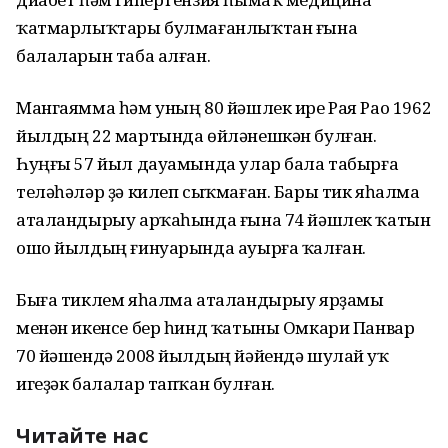
ҡатмарлыҡтары булмағанлыҡтан ғына
балаларын таба алған.
Мангаямма һәм уның 80 йәшлек ире Рая Рао 1962
йылдың 22 мартында өйләнешкән булған.
Һуңғы 57 йыл дауамында улар бала табырға
теләһәләр ҙә килеп сыҡмаған. Бары тик яһалма
аталандырыу арҡаһында ғына 74 йәшлек ҡатын
ошо йылдың ғинуарында ауырға ҡалған.
Быға тиклем яһалма аталандырыу ярҙамы
менән икенсе бер һинд ҡатыны Омкари Панвар
70 йәшендә 2008 йылдың йәйендә шулай уҡ
игеҙәк балалар тапҡан булған.
Читайте нас