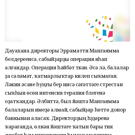
Дауахана директоры Эрраматти Мангаямма
белдереүенсә, сабыйҙарҙы операция яһап
алғандар. Операция һәйбәт үткән. Әсә лә, балалар
ҙа сәләмәт, ҡатмарлыҡтар килеп сыҡмаған.
Ләкин әсәне һуңғы бер нисә сәғәттәге стрестан
сыҡһын өсөн интенсив терапия бүлегенә
оҙатҡандар. Әлбиттә, был йәштә Мангаямма
балаларын имеҙә алмай, сабыйҙар һөттө донор
банкынан аласаҡ. Директорҙың һүҙҙәренә
ҡарағанда, өлкән йәштәге ҡатын бары тик
диабет һәм гипертензия һымаҡ медицина