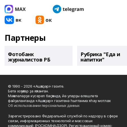
Партнеры
Фотобанк
Рубрика "Еда и
журналистов РБ
напитки"
© 1990 - 2026 «Ашҡаҙар» гәзите.
Бөтә хоҡуҡтар ҙа яҡланған.
Мәҡәләләрҙе күсереп баҫҡанда, йә уларҙы өлөшләтә
файҙаланғанда «Ашҡаҙар» гәзитенә һылтанма яһау мотлаҡ.
Об использовании персональных данных
Зарегистрировано Федеральной службой по надзору в сфере
связи, информационных технологий и массовых
коммуникаций (РОСКОМНАДЗОР). Регистрационный номер: