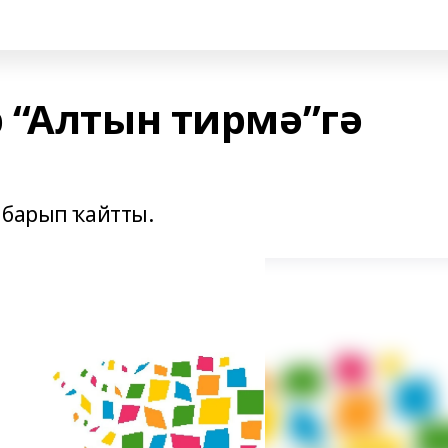
 “Алтын тирмә”гә
 барып ҡайтты.