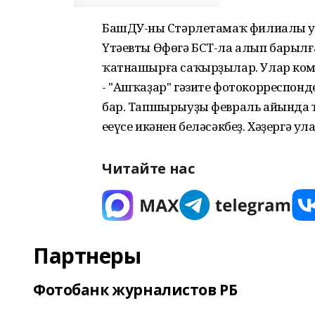
БашДУ-ның Стәрлетамаҡ филиалы 
Үтәевты Өфөгә БСТ-ла алып барылғ
ҡатнашырға саҡырҙылар. Улар ко
- "Ашҡаҙар" гәзите фотокорреспон
бар. Тапшырыуҙы февраль айында 
еңеүсе икәнен беләсәкбеҙ. Хәҙергә ул
Читайте нас
Партнеры
Фотобанк журналистов РБ