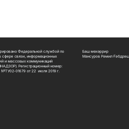
рировано Федеральной службой по
Баш мөхәррир
в сфере связи, информационных
Мансуров Рәмил Ғәбдрәш
ий и массовых коммуникаций
НАДЗОР). Регистрационный номер:
 №ТУ02-01679 от 22 июля 2019 г.