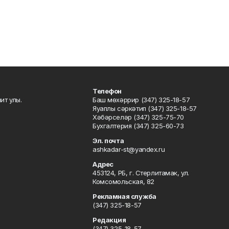
Телефон
ит улы.
Баш мөхәррир (347) 325-18-57
Яуаплы сәркәтип (347) 325-18-57
Хәбәрселәр (347) 325-75-70
Бухгалтерия (347) 325-60-73
Эл. почта
ashkadar-st@yandex.ru
Адрес
453124, РБ, г. Стерлитамак, ул.
Комсомольская, 82
Рекламная служба
(347) 325-18-57
Редакция
(347) 325-18-57