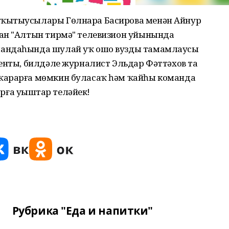
уҡытыусылары Гөлнара Басирова менән Айнур
ан "Алтын тирмә" телевизион уйынында
мандаһында шулай уҡ ошо вузды тамамлаусы
денты, билдәле журналист Эльдар Фәттәхов та
ҡарарға мөмкин буласаҡ һәм ҡайһы команда
арға уңыштар теләйек!
Рубрика "Еда и напитки"