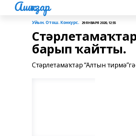
Ашҡаҙар
Уйын. Отош. Конкурс.
29 ЯНВАРЯ 2020, 12:55
Стәрлетамаҡтар
барып ҡайтты.
Стәрлетамаҡтар “Алтын тирмә”гә