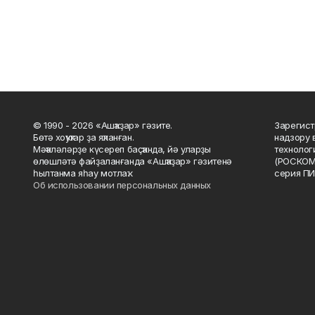
© 1990 - 2026 «Ашҡаҙар» гәзите.
Зарегист
Бөтә хоҡуҡтар ҙа яҡланған.
надзору 
Мәҡәләләрҙе күсереп баҫҡанда, йә уларҙы
технолог
өлөшләтә файҙаланғанда «Ашҡаҙар» гәзитенә
(РОСКОМ
һылтанма яһау мотлаҡ.
серия ПИ
Об использовании персональных данных