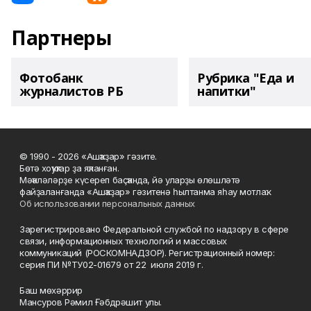
Партнеры
Фотобанк
Рубрика "Еда и
журналистов РБ
напитки"
© 1990 - 2026 «Ашҡаҙар» гәзите.
Бөтә хоҡуҡтар ҙа яҡланған.
Мәҡәләләрҙе күсереп баҫҡанда, йә уларҙы өлөшләтә
файҙаланғанда «Ашҡаҙар» гәзитенә һылтанма яһау мотлаҡ.
Об использовании персональных данных
Зарегистрировано Федеральной службой по надзору в сфере
связи, информационных технологий и массовых
коммуникаций (РОСКОМНАДЗОР). Регистрационный номер:
серия ПИ №ТУ02-01679 от 22 июля 2019 г.
Баш мөхәррир
Мансуров Рәмил Ғәбдрәшит улы.