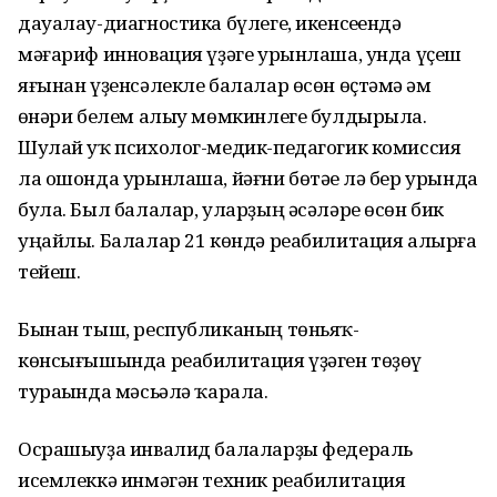
дауалау-диагностика бүлеге, икенсеһендә
мәғариф инновация үҙәге урынлаша, унда үҫеш
яғынан үҙенсәлекле балалар өсөн өҫтәмә һәм
һөнәри белем алыу мөмкинлеге булдырыла.
Шулай уҡ психолог-медик-педагогик комиссия
ла ошонда урынлаша, йәғни бөтәһе лә бер урында
була. Был балалар, уларҙың әсәләре өсөн бик
уңайлы. Балалар 21 көндә реабилитация алырға
тейеш.
Бынан тыш, республиканың төньяҡ-
көнсығышында реабилитация үҙәген төҙөү
тураһында мәсьәлә ҡарала.
Осрашыуҙа инвалид балаларҙы федераль
исемлеккә инмәгән техник реабилитация