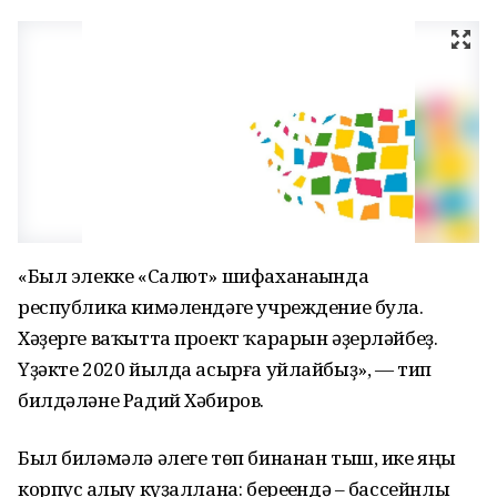
«Был элекке «Салют» шифаханаһында
республика кимәлендәге учреждение була.
Хәҙерге ваҡытта проект ҡарарын әҙерләйбеҙ.
Үҙәкте 2020 йылда асырға уйлайбыҙ», — тип
билдәләне Радий Хәбиров.
Был биләмәлә әлеге төп бинанан тыш, ике яңы
корпус һалыу күҙаллана: береһендә – бассейнлы