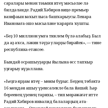
саралары менән тәьмин итеү мәсьәләһе лә
билдәләнде. Радий Хәбиров вице-премьер
вазифаһын ваҡытлыса башҡарыусы Ленара
Ивановаға ошо мәсьәләне ҡарарға ҡушты.
«Беҙ 10 миллион һумға тиклем бүлә алабыҙ. Был
да аҙ аҡса, ләкин тәүҙә уларҙы бирәйек», — тине
республика етәксеһе.
Бындай осрашыуҙарҙы йылына өсс тапҡыр
уҙғарыу күҙаллана.
«Һеҙгә ярҙам итеү – мөһим бурыс. Беҙҙең төбәктә
16 меңдән ашыу үҙенсәлекле бала йәшәй. Һәр
береһенең үҙенең тарихы, – тип мөрәжәғәт итте
Радий Хәбиров инвалид балаларҙың ата-