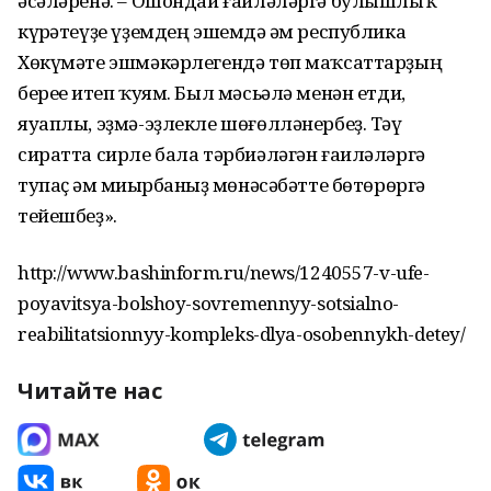
әсәләренә. – Ошондай ғаиләләргә булышлыҡ
күрһәтеүҙе үҙемдең эшемдә һәм республика
Хөкүмәте эшмәкәрлегендә төп маҡсаттарҙың
береһе итеп ҡуям. Был мәсьәлә менән етди,
яуаплы, эҙмә-эҙлекле шөғөлләнербеҙ. Тәү
сиратта сирле бала тәрбиәләгән ғаиләләргә
тупаҫ һәм миһырбанһыҙ мөнәсәбәтте бөтөрөргә
тейешбеҙ».
http://www.bashinform.ru/news/1240557-v-ufe-
poyavitsya-bolshoy-sovremennyy-sotsialno-
reabilitatsionnyy-kompleks-dlya-osobennykh-detey/
Читайте нас