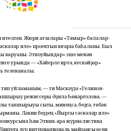
м ителгән. Жюри ағзалары «Тамыр» балалар-
әскәләр иле» проектын юғары баһаланы. Был
ыҡ каруаны. Этноуйындар» эше менән
нсе урында — «Хәйерле иртә, кескәйҙәр»
ь телеканалы.
 тип уйламаным, — ти Мәскәүҙә «Геликон-
тапшырыу режиссеры Әҙилә Һөнәрғолова. —
ы тапшырыуы сыҡты, минеңсә, беҙгә, төбәк
ырманы. Ләкин беҙҙең «Йырсы сәскәләр иле»
конкурсына һәм Этник-ара журналистика
янгеға ҙур интернациональ майҙансыҡ өсөн