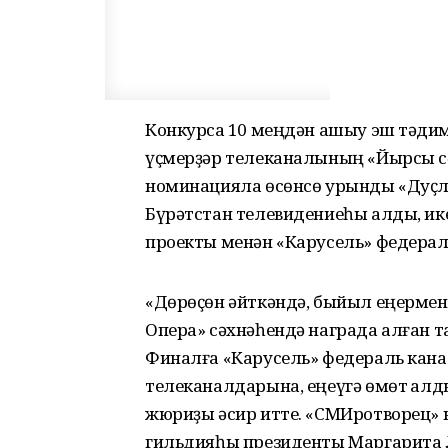
Конкурсҡа 10 меңдән ашыу эш тәҡди
үҫмерҙәр телеканалының «Йырсы с
номинацияла өсөнсө урынды «Дуҫл
Бүрәтстан телевидениеһы алды, ике
проекты менән «Карусель» федерал
«Дөрөҫөн әйткәндә, быйыл еңермен
Опера» сәхнәһендә награда алған 
Финалға «Карусель» федераль канал
телеканалдарына, еңеүгә өмөт ҡалд
жюриҙы әсир итте. «СМИротворец» 
гильдияһы президенты Маргарита Л