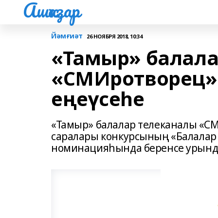
Ашҡаҙар
Йәмғиәт
26 НОЯБРЯ 2018, 10:34
«Тамыр» балала
«СМИротворец» 
еңеүсеһе
«Тамыр» балалар телеканалы «СМ
саралары конкурсының «Балалар
номинацияһында беренсе урынд