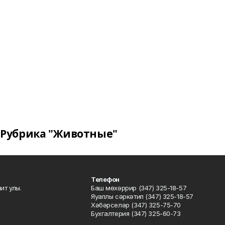
Рубрика "Животные"
Телефон
ит улы.
Баш мөхәррир (347) 325-18-57
Яуаплы сәркәтип (347) 325-18-57
Хәбәрселәр (347) 325-75-70
Бухгалтерия (347) 325-60-73