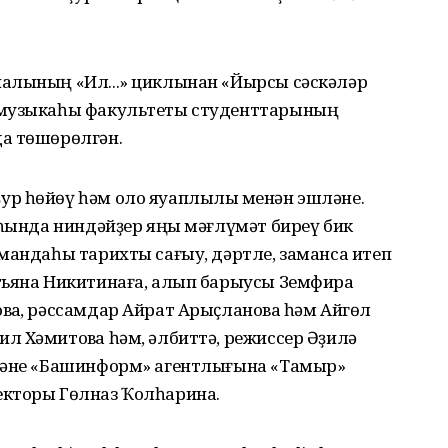
алының «Ил...» циклынан «Йырсы сәскәләр
 музыкаһы факультеты студенттарының
а төшөрөлгән.
р һөйөү һәм оло яуаплылыҡ менән эшләне.
аһында ниндәйҙер яңы мәғлүмәт биреү бик
мандаһы тарихты сағыу, дәртле, заманса итеп
тьяна Никитинаға, алып барыусы Земфира
ҡа, рәссамдар Айрат Арыҫлановҡа һәм Айгөл
 Хәмитовҡа һәм, әлбиттә, режиссер Әҙилә
йләне «Башинформ» агентлығына «Тамыр»
екторы Гөлназ Ҡолһарина.