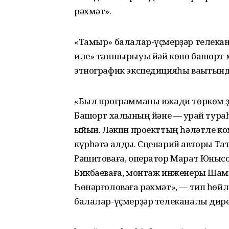
рәхмәт».
«Тамыр» балалар-үҫмерҙәр телекан
иле» тапшырыуы йәй көнө башҡорт
этнографик экспедицияһы ваҡытынд
«Был программаны ижади төркөм ҙу
Башҡорт халҡының йәне — ҡурай тур
ҡыйын. Ләкин проекттың һәләтле ко
күрһәтә алды. Сценарий авторы Та
Рәшитоваға, оператор Марат Юнысов
Бикбаеваға, монтаж инженеры Шамил
Һөнәрғоловаға рәхмәт», — тип һө
балалар-үҫмерҙәр телеканалы дир