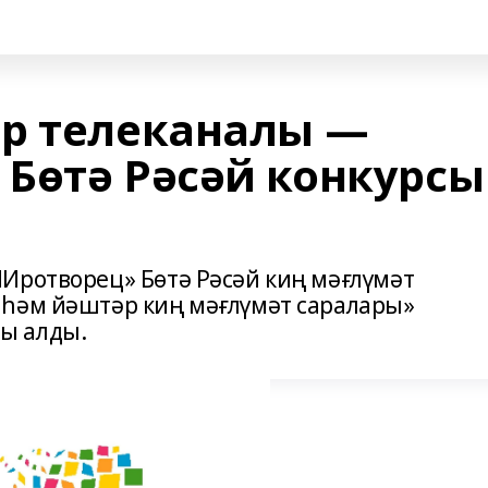
р телеканалы —
Бөтә Рәсәй конкурсы
Иротворец» Бөтә Рәсәй киң мәғлүмәт
 һәм йәштәр киң мәғлүмәт саралары»
ы алды.