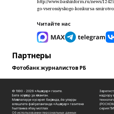
http://www.bashinform.ru/news/124252
go-vserossiyskogo-konkursa-smirotvor
Читайте нас
Партнеры
Фотобанк журналистов РБ
© 1990 - 2026 «Ашҡаҙар» гәзите.
Зарегист
Бөтә хоҡуҡтар ҙа яҡланған.
надзору 
Мәҡәләләрҙе күсереп баҫҡанда, йә уларҙы
технолог
өлөшләтә файҙаланғанда «Ашҡаҙар» гәзитенә
(РОСКОМ
һылтанма яһау мотлаҡ.
серия ПИ
Об использовании персональных данных