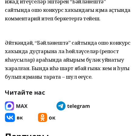
ижад итеүселәр эштәрен “Бәйләнештә”
сайтында ошо конкурс хаҡындағы яҙма аҫтында
комментарий итеп беркетергә тейеш.
Әйткәндәй, “Бәйләнештә” сайтында ошо конкурс
хаҡында дуҫтарына ла һөйләүселәр (репост
яһаусылар) араһында айырым бүләк уйнатыу
ҡаралған. Бында иһә шарт ябай ғына: кем иң һуңғы
булып яҙманы тарата – шул еңеүсе.
Читайте нас