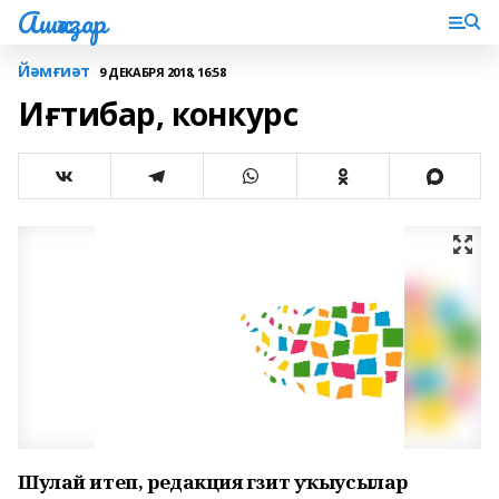
Ашҡаҙар
Йәмғиәт
9 ДЕКАБРЯ 2018, 16:58
Иғтибар, конкурс
Шулай итеп, редакция гәзит уҡыусылар