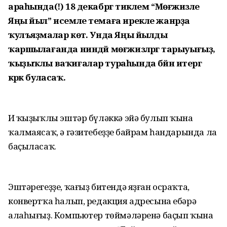
араһында(!) 18 декабргә тиклем “Мөғжизәле
Яңы йыл” исемле темаға ирекле жанрҙа
ҡулъяҙмалар көтә. Унда Яңы йылды
ҡаршылағанда ниндәй мөғжизәләргә тарыуығыҙ,
ҡыҙыҡлы ваҡиғалар тураһында бәйән итергә
кәрәк буласаҡ.
Иң ҡыҙыҡлы эштәр бүләккә эйә булып ҡына
ҡалмаясаҡ, ә гәзитебеҙҙең байрам һандарында ла
баҫыласаҡ.
Эштәрегеҙҙе, ҡағыҙ битендә яҙған осраҡта,
конвертҡа һалып, редакция адресына ебәрә
алаһығыҙ. Компьютер төймәләренә баҫып ҡына