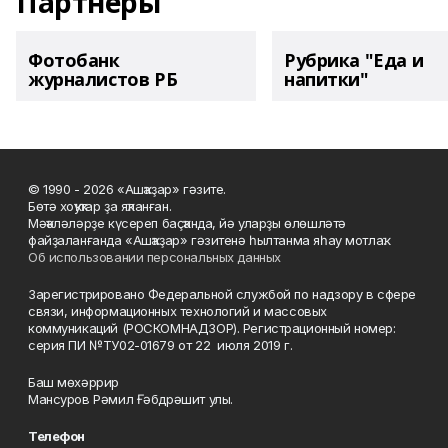
Партнеры
Фотобанк
Рубрика "Еда и
журналистов РБ
напитки"
© 1990 - 2026 «Ашҡаҙар» гәзите.
Бөтә хоҡуҡтар ҙа яҡланған.
Мәҡәләләрҙе күсереп баҫҡанда, йә уларҙы өлөшләтә
файҙаланғанда «Ашҡаҙар» гәзитенә һылтанма яһау мотлаҡ.
Об использовании персональных данных
Зарегистрировано Федеральной службой по надзору в сфере
связи, информационных технологий и массовых
коммуникаций (РОСКОМНАДЗОР). Регистрационный номер:
серия ПИ №ТУ02-01679 от 22 июля 2019 г.
Баш мөхәррир
Мансуров Рәмил Ғәбдрәшит улы.
Телефон