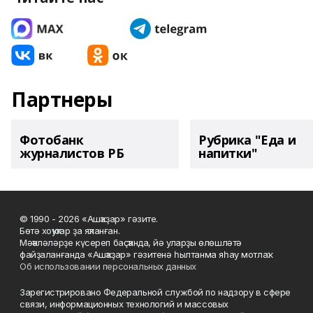
Партнеры
Фотобанк
Рубрика "Еда и
журналистов РБ
напитки"
© 1990 - 2026 «Ашҡаҙар» гәзите.
Бөтә хоҡуҡтар ҙа яҡланған.
Мәҡәләләрҙе күсереп баҫҡанда, йә уларҙы өлөшләтә
файҙаланғанда «Ашҡаҙар» гәзитенә һылтанма яһау мотлаҡ.
Об использовании персональных данных
Зарегистрировано Федеральной службой по надзору в сфере
связи, информационных технологий и массовых