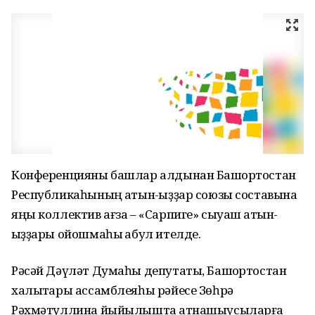
Конференцияны башлар алдынан Башҡортостан
Республикаһының ҡатын-ҡыҙҙар союзы составына
яңы коллектив ағза – «Сарпиге» сыуаш ҡатын-
ҡыҙҙары ойошмаһы ҡабул ителде.
Рәсәй Дәүләт Думаһы депутаты, Башҡортостан
халыҡтары ассамблеяһы рәйесе Зөһрә
Рәхмәтуллина йыйылышта ҡатнашыусыларға