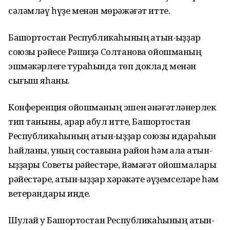
сәләмләү һүҙе менән мөрәжәғәт итте.
Башҡортостан Республикаһының ҡатын-ҡыҙҙар
союзы рәйесе Рәшиҙә Солтанова ойошманың
эшмәкәрлеге тураһында төп доклад менән
сығыш яһаны.
Конференция ойошманың эшен ҡәнәғәтләнерлек
тип таныны, ҡарар ҡабул итте, Башҡортостан
Республикаһының ҡатын-ҡыҙҙар союзы идараһын
һайланы, уның составына район һәм ҡала ҡатын-
ҡыҙҙары Советы рәйестәре, йәмәғәт ойошмалары
рәйестәре, ҡатын-ҡыҙҙар хәрәкәте әүҙемселәре һәм
ветерандары инде.
Шулай уҡ Башҡортостан Республикаһының ҡатын-