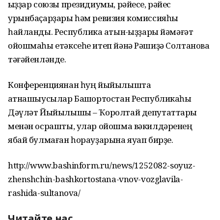
ҡыҙҙар союзы президиумы, рәйесе, рәйес
урынбаҫарҙары һәм ревизия комиссияһы
һайланды. Республика ҡатын-ҡыҙҙары йәмәғәт
ойошмаһы етәксеһе итеп йәнә Рәшиҙә Солтанова
тәғәйенләнде.
Конференциянан һуң йыйылышта
ҡатнашыусылар Башҡортостан Республикаһы
Дәүләт Йыйылышы – Ҡоролтай депутаттары
менән осрашты, улар ойошма вәкилдәренең
ябай булмаған һорауҙарына яуап бирҙе.
http://www.bashinform.ru/news/1252082-soyuz-
zhenshchin-bashkortostana-vnov-vozglavila-
rashida-sultanova/
Читайте нас