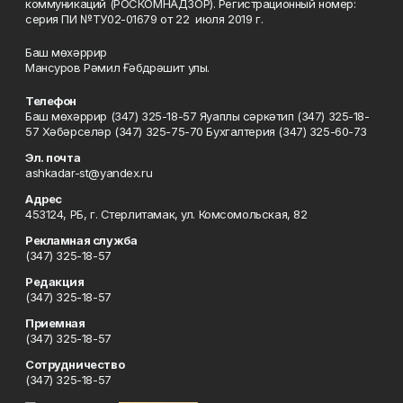
коммуникаций (РОСКОМНАДЗОР). Регистрационный номер:
серия ПИ №ТУ02-01679 от 22 июля 2019 г.
Баш мөхәррир
Мансуров Рәмил Ғәбдрәшит улы.
Телефон
Баш мөхәррир (347) 325-18-57 Яуаплы сәркәтип (347) 325-18-
57 Хәбәрселәр (347) 325-75-70 Бухгалтерия (347) 325-60-73
Эл. почта
ashkadar-st@yandex.ru
Адрес
453124, РБ, г. Стерлитамак, ул. Комсомольская, 82
Рекламная служба
(347) 325-18-57
Редакция
(347) 325-18-57
Приемная
(347) 325-18-57
Сотрудничество
(347) 325-18-57