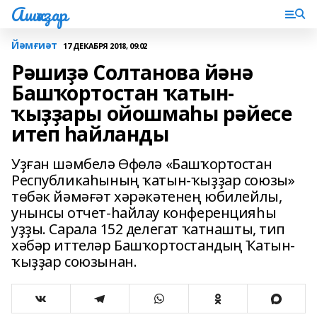
Ашҡаҙар
Йәмғиәт
17 ДЕКАБРЯ 2018, 09:02
Рәшиҙә Солтанова йәнә
Башҡортостан ҡатын-
ҡыҙҙары ойошмаһы рәйесе
итеп һайланды
Уҙған шәмбелә Өфөлә «Башҡортостан
Республикаһының ҡатын-ҡыҙҙар союзы»
төбәк йәмәғәт хәрәкәтенең юбилейлы,
унынсы отчет-һайлау конференцияһы
уҙҙы. Сарала 152 делегат ҡатнашты, тип
хәбәр иттеләр Башҡортостандың Ҡатын-
ҡыҙҙар союзынан.